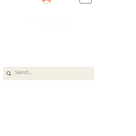
Le rendez-vous des passionnés
de Blues, de Rock et de Soul
Partageons ensemble notre amour de la musique
live.
Découvrez des artistes, vibrez aux concerts et
rejoignez une communauté de passionnés !