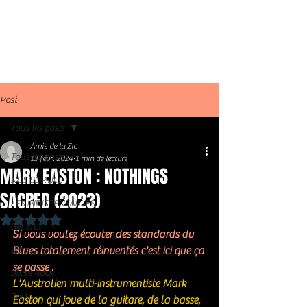
Post
Tous les posts
Amis de la Zic
Tous les posts
13 févr. 2024
1 min de lecture
MARK EASTON : NOTHINGS
NOS SORTIES
SACRED (2023)
LES INDISPENSABLES
Noté NaN étoiles sur 5.
Général
Si vous voulez écouter des standards du 
Blues
Blues totalement réinventés c'est ici que ça 
se passe . 
Blues Rock
L'Australien multi-instrumentiste Mark 
Rock
Easton qui joue de la guitare, de la basse, 