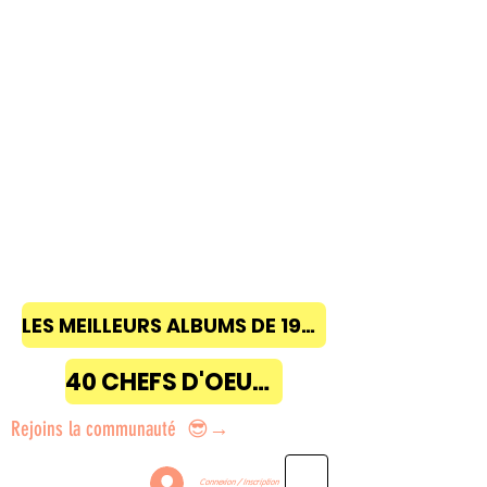
LES MEILLEURS ALBUMS DE 1968 à 2018
40 CHEFS D'OEUVRE
Rejoins la communauté 😎→
Connexion / Inscription