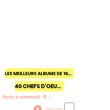
LES MEILLEURS ALBUMS DE 1968 à 2018
40 CHEFS D'OEUVRE
Rejoins la communauté 😎→
Connexion / Inscription