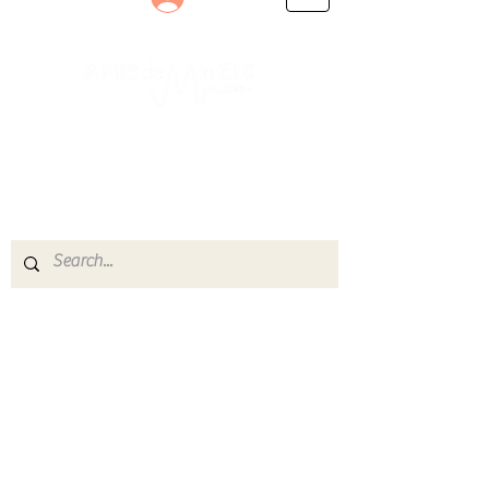
Le rendez-vous des passionnés
de Blues, de Rock et de Soul
Partageons ensemble notre amour de la musique
live.
Découvrez des artistes, vibrez aux concerts et
rejoignez une communauté de passionnés !