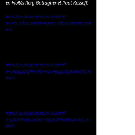
en invités Rory Gallagher et Paul Kossoff.
https://www.youtube.com/watch?
v=VarL58fQAFc&list=RDVarL58fQAFc&start_radi
o=1
https://www.youtube.com/watch?
v=uRpyg1Otghk&list=RDuRpyg1Otghk&start_ra
dio=1
https://www.youtube.com/watch?
v=gRr04FxdGJc&list=RDgRr04FxdGJc&start_ra
dio=1