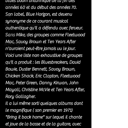
blues boom britannique de la fin des 
Soft Rock / Folk
années 60 et du début des années 70. 
Son label, Blue Horizon, est devenu 
Jazz
synonyme de ce courant musical 
Soul / Funk / Rhythm Blues
authentique qu'il a défendu avec ferveur. 
Southern rock
Sans Mike, des groupes comme Fleetwood 
Mac, Savoy Brown et Ten Years After 
Bons Plans
n'auraient peut-être jamais vu le jour.
Rock
Voici une liste non exhaustive de groupes 
qu'il a produit : les Bluesbreakers, David 
ZIKERS NIGHT
Bowie, Duster Bennett, Savoy Brown, 
Country / Americana
Chicken Shack, Eric Clapton, Fleetwood 
Mac, Peter Green, Danny Kirwan, John 
Mayall, Christine McVie et Ten Years After, 
Rory Gallagher. 
Il a lui même sorti quelques albums dont 
le magnifique ( son premier en 1971) 
"Bring it back home" sur lequel il chante 
et joue de la basse et de la guitare, avec 