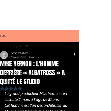
Post
Tous les posts
Amis de la Zic
Tous les posts
5 mars
1 min de lecture
MIKE VERNON : L'HOMME
NOS SORTIES
DERRIÈRE « ALBATROSS » A
LES INDISPENSABLES
QUITTÉ LE STUDIO
Général
Noté NaN étoiles sur 5.
Blues
Le grand producteur Mike Vernon s'est 
Blues Rock
éteint le 2 mars à l'âge de 81 ans. 
Cet homme est l'un des architectes  du 
Rock