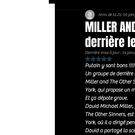
Amis de la Zic
10 jan
Soft Rock / Folk
Jazz
MILLER AND
derrière le
Country / Americana
Dernière mise à jour :
14 janv
Noté NaN étoiles sur 
Putain y sont bons !!!!
Un groupe de derrière l
Miller and The Other S
York, qui propose un m
Et ça dépote grave. 
David Michael Miller, 
The Other Sinners, est
York, où il a dirigé p
David a partagé la scè