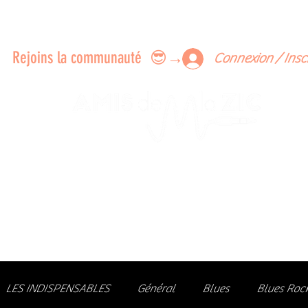
ERTS A FAIRE ENSEMBLE
FEEDBACK SUR LES CONCERTS
LES MEMBRES
Rejoins la communauté 😎→
Connexion / Insc
Le rendez-vous des passionné
de Blues, de Rock et de Soul
Partageons ensemble notre amour de la musique liv
z des artistes, vibrez aux concerts et rejoignez une communa
LES INDISPENSABLES
Général
Blues
Blues Roc