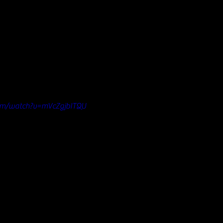
om/watch?v=mVcZgjbITQU