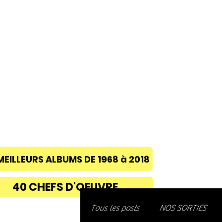
ACCUEIL
A PROPOS
BLOG
CONC
MEILLEURS ALBUMS DE 1968 à 2018
40 CHEFS D'OEUVRE
Découvre
Tous les posts
NOS SORTIES