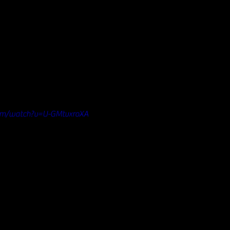
om/watch?v=U-GMtvxroXA