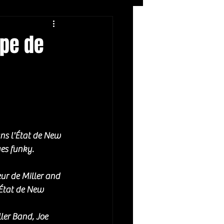
Rock
ZIKERS NIGHT
upe de
ans l'État de New 
es funky. 
ur de Miller and 
'État de New 
ler Band, Joe 