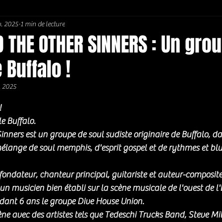
v. 2025
1 min de lecture
Soul / Funk / Rhythm Blues
Southern rock
Bons Plans
 THE OTHER SINNERS : Un gro
 Buffalo !
. 2025
5.
!
e Buffalo. 
inners est un groupe de soul sudiste originaire de Buffalo, d
élange de soul memphis, d'esprit gospel et de rythmes et blu
fondateur, chanteur principal, guitariste et auteur-composite
 un musicien bien établi sur la scène musicale de l'ouest de l
endant 6 ans le groupe Dive House Union. 
ne avec des artistes tels que Tedeschi Trucks Band, Steve Mil