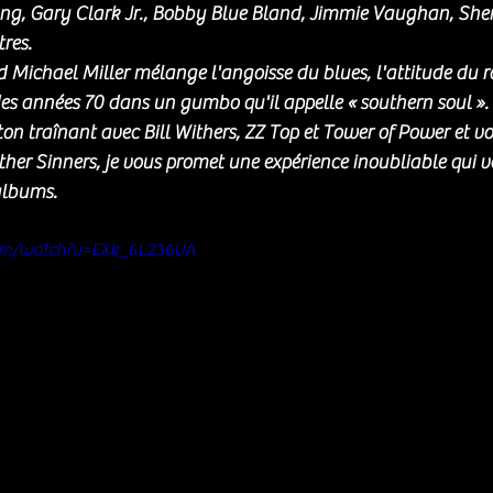
g, Gary Clark Jr., Bobby Blue Bland, Jimmie Vaughan, She
tres.
d Michael Miller mélange l'angoisse du blues, l'attitude du ro
des années 70 dans un gumbo qu'il appelle « southern soul ». 
on traînant avec Bill Withers, ZZ Top et Tower of Power et vo
her Sinners, je vous promet une expérience inoubliable qui 
albums. 
com/watch?v=EXk_6L236UA