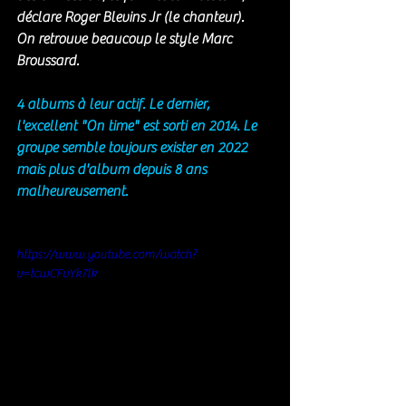
déclare Roger Blevins Jr (le chanteur). 
On retrouve beaucoup le style Marc 
Broussard. 
4 albums à leur actif. Le dernier, 
l'excellent "On time" est sorti en 2014. Le 
groupe semble toujours exister en 2022 
mais plus d'album depuis 8 ans 
malheureusement. 
https://www.youtube.com/watch?
v=tcwCFvYk7lk