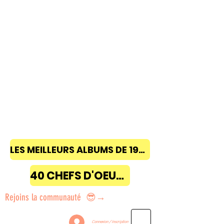
LES MEILLEURS ALBUMS DE 1968 à 2018
40 CHEFS D'OEUVRE
Rejoins la communauté 😎→
Connexion / Inscription