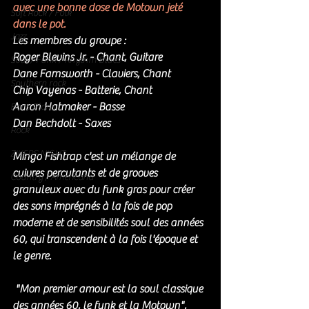
avec une bonne dose de Motown jeté 
Soft Rock / Folk
dans le pot.
Jazz
Les membres du groupe : 
Roger Blevins Jr. - Chant, Guitare
Soul / Funk / Rhythm Blues
Dane Farnsworth - Claviers, Chant
Southern rock
Chip Vayenas - Batterie, Chant
Aaron Hatmaker - Basse
Bons Plans
Dan Bechdolt - Saxes
Rock
ZIKERS NIGHT
Mingo Fishtrap c'est un mélange de 
cuivres percutants et de grooves 
Country / Americana
granuleux avec du funk gras pour créer 
des sons imprégnés à la fois de pop 
moderne et de sensibilités soul des années 
60, qui transcendent à la fois l'époque et 
le genre.
 "Mon premier amour est la soul classique 
des années 60, le funk et la Motown", 