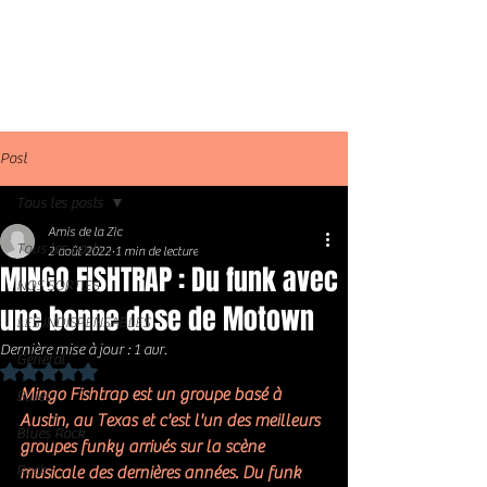
Post
Tous les posts
Amis de la Zic
Tous les posts
2 août 2022
1 min de lecture
MINGO FISHTRAP : Du funk avec
NOS SORTIES
une bonne dose de Motown
LES INDISPENSABLES
Dernière mise à jour :
1 avr.
Général
Noté NaN étoiles sur 5.
Mingo Fishtrap est un groupe basé à 
Blues
Austin, au Texas
 et c'est l'un des meilleurs 
Blues Rock
groupes funky arrivés sur la scène 
Rock
musicale des dernières années. Du funk 