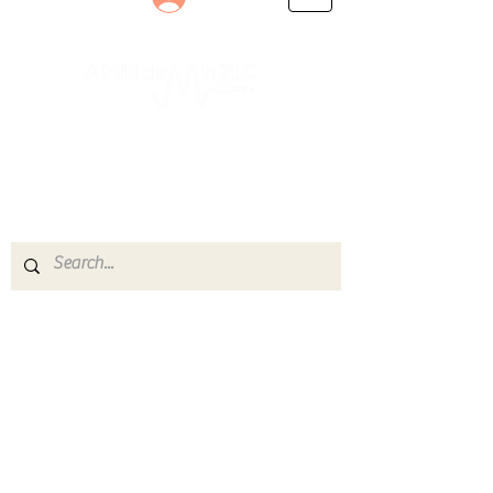
Le rendez-vous des passionnés
de Blues, de Rock et de Soul
Partageons ensemble notre amour de la musique
live.
Découvrez des artistes, vibrez aux concerts et
rejoignez une communauté de passionnés !