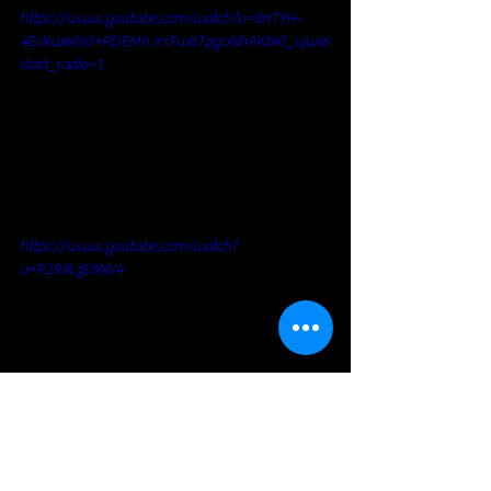
https://www.youtube.com/watch?v=8nTYH-
4EcXw&list=RDEMnJrsFw6TpgoNhAKbKt_ujw&
start_radio=1
https://www.youtube.com/watch?
v=P298LzE8NV4
Soul / Funk / Rhythm Blues