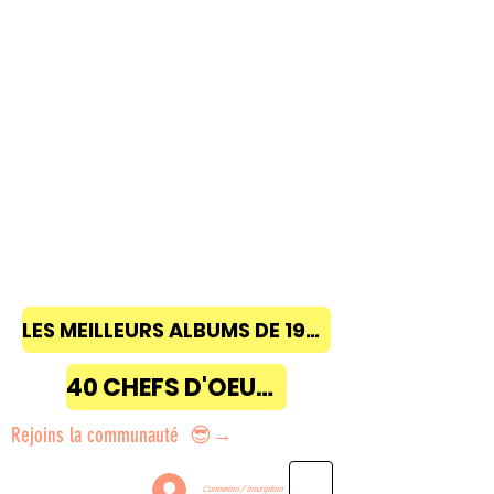
LES MEILLEURS ALBUMS DE 1968 à 2018
40 CHEFS D'OEUVRE
Rejoins la communauté 😎→
Connexion / Inscription