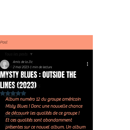
Post
Tous les posts
Amis de la Zic
Tous les posts
2 mai 2023
1 min de lecture
MYSTY BLUES : OUTSIDE THE
NOS SORTIES
LINES (2023)
LES INDISPENSABLES
Noté NaN étoiles sur 5.
Général
Album numéro 12 du groupe américain 
Blues
Misty Blues ! Donc une nouvelle chance 
de découvrir les qualités de ce groupe !  
Blues Rock
Et ces qualités sont abondamment 
Rock
présentes sur ce nouvel album. Un album 