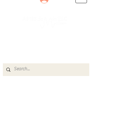
Le rendez-vous des passionnés
de Blues, de Rock et de Soul
Partageons ensemble notre amour de la musique
live.
Découvrez des artistes, vibrez aux concerts et
rejoignez une communauté de passionnés !