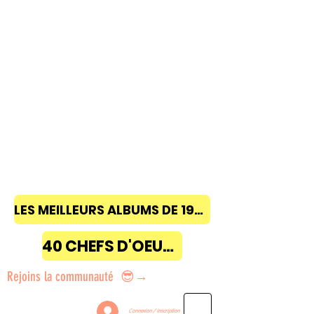
LES MEILLEURS ALBUMS DE 1968 à 2018
40 CHEFS D'OEUVRE
Rejoins la communauté 😎→
Connexion / Inscription