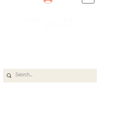
Le rendez-vous des passionnés
de Blues, de Rock et de Soul
Partageons ensemble notre amour de la musique
live.
Découvrez des artistes, vibrez aux concerts et
rejoignez une communauté de passionnés !