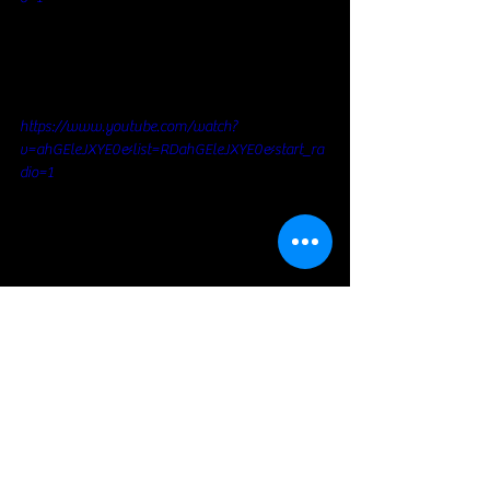
https://www.youtube.com/watch?
v=ahGEleJXYE0&list=RDahGEleJXYE0&start_ra
dio=1
Blues Rock