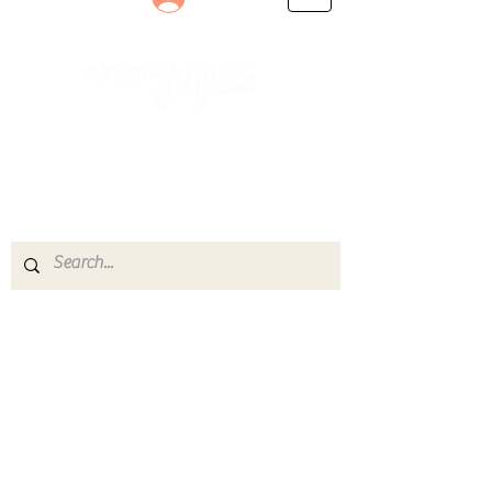
Le rendez-vous des passionnés
de Blues, de Rock et de Soul
Partageons ensemble notre amour de la musique
live.
Découvrez des artistes, vibrez aux concerts et
rejoignez une communauté de passionnés !