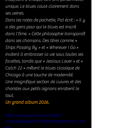
unique. Le blues coule clairement dans 
ses veines.
Dans les notes de pochette, Pat écrit : « Il y 
a des gens pour qui le blues est inscrit 
dans l'âme. » Cette philosophie transparaît 
dans ses chansons. Des titres comme « 
Ships Passing By » et « Wherever I Go » 
invitent à embrasser la vie sous toutes ses 
facettes, tandis que « Jealous Lover » et « 
Catch 22 » mêlent le blues classique de 
Chicago à une touche de modernité.
Une magnifique section de cuivres et des 
choristes aux petits oignons enrobent le 
tout. 
Un grand album 2026. 
https://www.youtube.com/watch?
v=QViIR6By80I&list=RDQViIR6By80I&start_radi
o=1