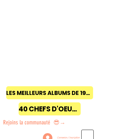
LES MEILLEURS ALBUMS DE 1968 à 2018
40 CHEFS D'OEUVRE
Rejoins la communauté 😎→
Connexion / Inscription