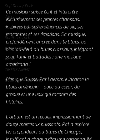
Soft Rock / Folk
Ce musicien suisse écrit et interprète 
Jazz
exclusivement ses propres chansons, 
inspirées par ses expériences de vie, ses 
Soul / Funk / Rhythm Blues
rencontres et ses émotions. Sa musique, 
Southern rock
profondément ancrée dans le blues, va 
Bons Plans
bien au-delà du blues classique, intégrant 
soul, funk et ballades : une musique 
Rock
americana !
ZIKERS NIGHT
Bien que Suisse, Pat Laemmle incarne le 
Country / Americana
blues américain – avec du cœur, du 
groove et une voix qui raconte des 
histoires. 
L'album est un recueil impressionnant de 
douze morceaux puissants. Pat a exploré 
les profondeurs du blues de Chicago, 
insufflant à chaque titre une personnalité 