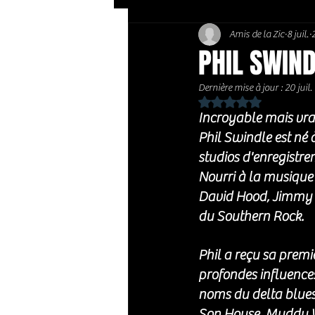
Amis de la Zic
8 juil.
Soft Rock / Folk
Jazz
PHIL SWINDL
Dernière mise à jour :
20 juil.
Country / Americana
Noté NaN étoiles sur 
Incroyable mais vrai
Phil Swindle est né 
studios d'enregistr
Nourri à la musique 
David Hood, Jimmy Jo
du Southern Rock. 
Phil a reçu sa premiè
profondes influences 
noms du delta blues
Son House, Muddy Wa