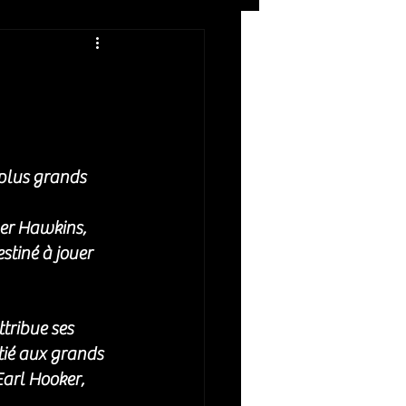
Rock
ZIKERS NIGHT
plus grands 
er Hawkins, 
stiné à jouer 
tribue ses 
itié aux grands 
arl Hooker, 