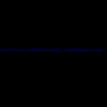
com/watch?v=yr_vmOzKMVo&list=RDyr_vmOzKMVo&start_radio=1