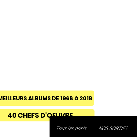
ACCUEIL
A PROPOS
BLOG
CONC
MEILLEURS ALBUMS DE 1968 à 2018
40 CHEFS D'OEUVRE
Découvre
Tous les posts
NOS SORTIES