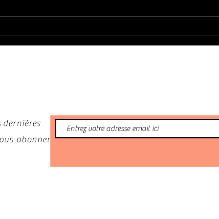
SHAWN JONES : Un Californien
SMOKE
tellement talentueux !
(2026
nformé
 dernières
 vous abonner