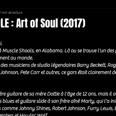
2 min de lecture
Soul / Funk / Rhythm Blues
Southern rock
Bons Plans
E : Art of Soul (2017)
5.
. 
à Muscle Shoals, en Alabama. Là ou se trouve l'un des 
ement au monde. 
des musiciens de studio légendaires Barry Beckett, Rog
hnson, Pete Carr et autres, ce gars était clairement de
re guitare de sa mère Dottie à l'âge de 12 ans, mais il at
blues et guitare slide à son frère aîné Marty, qui l'a in
 comme Johnny Shines, Robert Johnson, Furry Lewis, E
ters et Howlin' Wolf.   