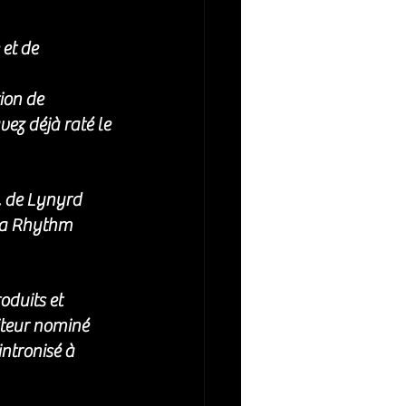
et de 
ion de 
ez déjà raté le 
, de Lynyrd 
ta Rhythm 
duits et 
teur nominé 
tronisé à 