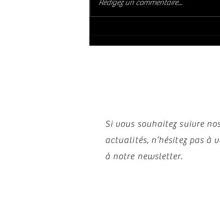
BRUCE MARSHALL GROUP : Kalispell
Rédigez un commentaire...
(2003)
Restez i
Si vous souhaitez suivre nos
actualités, n’hésitez pas à
à notre newsletter.