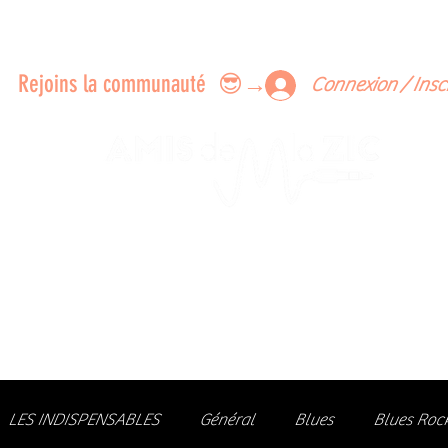
ERTS A FAIRE ENSEMBLE
FEEDBACK SUR LES CONCERTS
LES MEMBRES
Rejoins la communauté 😎→
Connexion / Insc
Le rendez-vous des passionné
de Blues, de Rock et de Soul
Partageons ensemble notre amour de la musique liv
z des artistes, vibrez aux concerts et rejoignez une communa
LES INDISPENSABLES
Général
Blues
Blues Roc