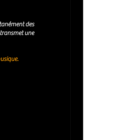
ltanément des 
 transmet une 
musique.