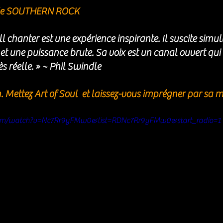
e SOUTHERN ROCK 
 chanter est une expérience inspirante. Il suscite simu
t une puissance brute. Sa voix est un canal ouvert qui
ès réelle. » ~ Phil Swindle
. Mettez Art of Soul  et laissez-vous imprégner par sa 
com/watch?v=Nc7Rr9yFMw0&list=RDNc7Rr9yFMw0&start_radio=1