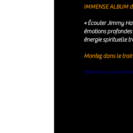
IMMENSE ALBUM d
« Écouter Jimmy Hall
émotions profondes e
énergie spirituelle tr
Montez dans le train
https://www.youtube.