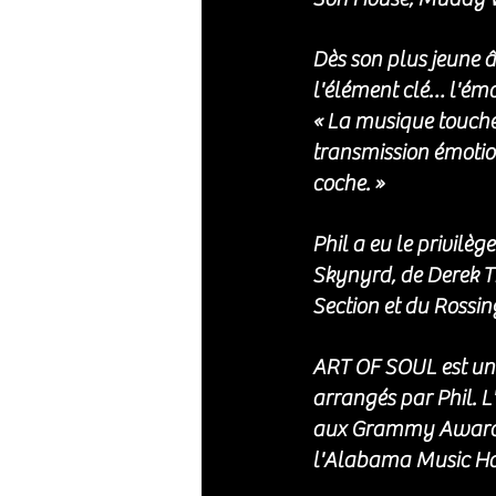
Dès son plus jeune âg
l'élément clé… l'émo
« La musique touche
transmission émotion
coche. »
Phil a eu le privil
Skynyrd, de Derek T
Section et du Rossin
ART OF SOUL est une 
arrangés par Phil. 
aux Grammy Awards e
l'Alabama Music Ha