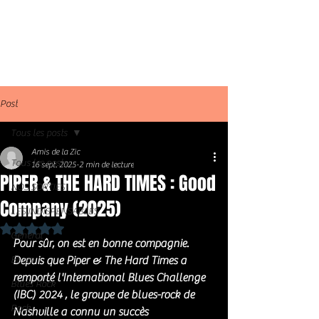
Post
Tous les posts
Amis de la Zic
Tous les posts
16 sept. 2025
2 min de lecture
PIPER & THE HARD TIMES : Good
NOS SORTIES
Company (2025)
LES INDISPENSABLES
Noté NaN étoiles sur 5.
Général
Pour sûr, on est en bonne compagnie. 
Blues
Depuis que Piper & The Hard Times a 
remporté l'International Blues Challenge 
Blues Rock
(IBC) 2024 , le groupe de blues-rock de 
Rock
Nashville a connu un succès 