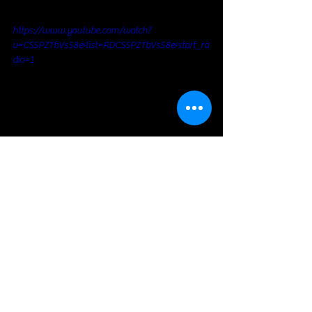
https://www.youtube.com/watch?
v=CS5PZTbVs58&list=RDCS5PZTbVs58&start_ra
dio=1
https://www.youtube.com/watch?
v=Iq9VQsGWEJQ&list=RDEMIV6S7KTtQTJH_NC4
9Ddhcg&start_radio=1
Blues Rock