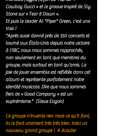
Cowboy Gucci » et le groove inspiré de Sly 
Stone sur « Tear it Down ».
Et puis le leader Al "Piper" Green, c'est une 
Voix ! 
"Après avoir donné près de 150 concerts et 
tourné aux États-Unis depuis notre victoire 
à l'IBC, nous nous sommes rapprochés, 
non seulement en tant que membres du 
groupe, mais surtout en tant qu'amis. La 
joie de jouer ensemble est reflétée dans cet 
album et représente parfaitement notre 
identité musicale. Dire que nous sommes 
fiers de « Good Company » est un 
euphémisme."  (Steve Eagon)
Ce groupe n'invente rien mais ce qu'il font, 
ils le font vraiment très très bien. Voici un 
nouveau grand groupe !  A écouter 