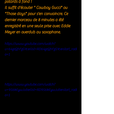
potards à fond ! 
Il suffit d'écouter " Cowboy Gucci" ou 
"Those days" pour s'en convaincre. Ce 
dernier morceau de 8 minutes a été 
enregistré en une seule prise avec Eddie 
Meyer en overdub au saxophone.
https://www.youtube.com/watch?
v=64zeQhFzGYc&list=RD64zeQhFzGYc&start_radi
o=1
https://www.youtube.com/watch?
v=956kEywJvtI&list=RD956kEywJvtI&start_radi
o=1