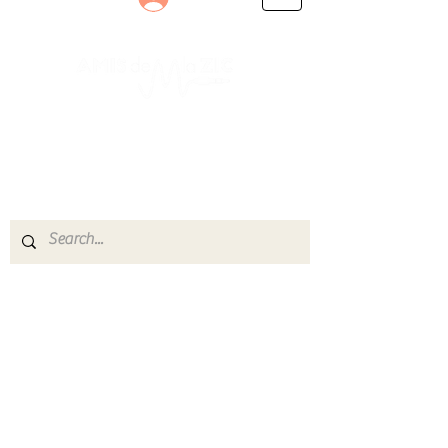
Le rendez-vous des passionnés
de Blues, de Rock et de Soul
Partageons ensemble notre amour de la musique
live.
Découvrez des artistes, vibrez aux concerts et
rejoignez une communauté de passionnés !