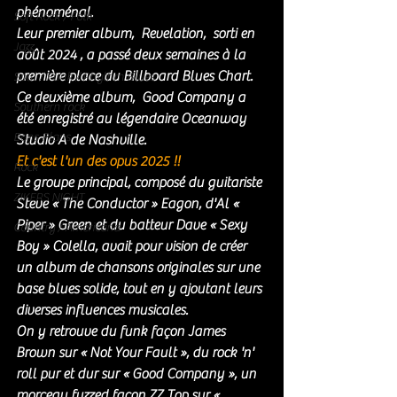
phénoménal. 
Soft Rock / Folk
Leur premier album,  Revelation,  sorti en 
Jazz
août 2024 , a passé deux semaines à la 
première place du Billboard Blues Chart. 
Soul / Funk / Rhythm Blues
Ce deuxième album,  Good Company a 
Southern rock
été enregistré au légendaire Oceanway 
Bons Plans
Studio A de Nashville. 
Et c'est l'un des opus 2025 !!
Rock
Le groupe principal, composé du guitariste 
ZIKERS NIGHT
Steve « The Conductor » Eagon, d'Al « 
Piper » Green et du batteur Dave « Sexy 
Country / Americana
Boy » Colella, avait pour vision de créer 
un album de chansons originales sur une 
base blues solide, tout en y ajoutant leurs 
diverses influences musicales. 
On y retrouve du funk façon James 
Brown sur « Not Your Fault », du rock 'n' 
roll pur et dur sur « Good Company », un 
morceau fuzzed façon ZZ Top sur « 