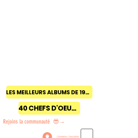
LES MEILLEURS ALBUMS DE 1968 à 2018
40 CHEFS D'OEUVRE
Rejoins la communauté 😎→
Connexion / Inscription