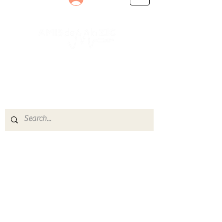
Le rendez-vous des passionnés
de Blues, de Rock et de Soul
Partageons ensemble notre amour de la musique
live.
Découvrez des artistes, vibrez aux concerts et
rejoignez une communauté de passionnés !