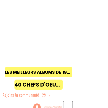
LES MEILLEURS ALBUMS DE 1968 à 2018
40 CHEFS D'OEUVRE
Rejoins la communauté 😎→
Connexion / Inscription