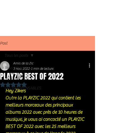
Post
Tous les posts
Amis de la Zic
Tous les posts
3 nov. 2022
1 min de lecture
PLAYZIC BEST OF 2022
NOS SORTIES
Noté NaN étoiles sur 5.
LES INDISPENSABLES
Hey Zikers 
Outre la PLAYZIC 2022 qui contient les 
Général
meilleurs morceaux des principaux 
Blues
albums 2022 avec près de 10 heures de 
Blues Rock
musique, je vous ai concocté un PLAYZIC 
BEST OF 2022 avec les 25 meilleurs 
Rock