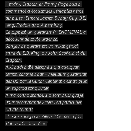
Hendrix, Clapton et Jimmy Page puis a 
Soft Rock / Folk
commencé à écouter ses véritables héros 
Jazz
du blues : Elmore James, Buddy Guy, B.B. 
King, Freddie and Albert King.
Soul / Funk / Rhythm Blues
Ce type est un guitariste PHENOMENAL à 
Southern rock
découvrir de toute urgence.
Bons Plans
Son jeu de guitare est un mixte génial 
entre du B.B. King, du John Scofield et du 
Rock
Clapton.
ZIKERS NIGHT
Al-Saadi a été désigné il y a quelques 
temps, comme 1 des 4 meilleurs guitaristes 
Country / Americana
des US par le Guitar Center et c'est en plus 
un superbe songwriter.
A ma connaissance, il a sorti 2 CD que je 
vous recommande Zikers , en particulier 
"In the round"
Et vous savez quoi Zikers ? Ce mec a fait 
THE VOICE aux US !!!!