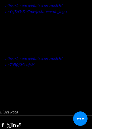
https://www.youtube.com/watch?
v=YxjTH3s7mZw&feature=emb_logo
https://www.youtube.com/watch?
v=TbBQXHkJzHM
Blues Rock