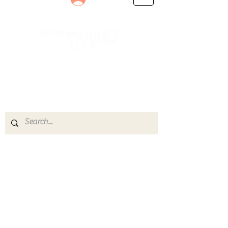
Le rendez-vous des passionnés
de Blues, de Rock et de Soul
Partageons ensemble notre amour de la musique
live.
Découvrez des artistes, vibrez aux concerts et
rejoignez une communauté de passionnés !