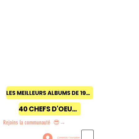
LES MEILLEURS ALBUMS DE 1968 à 2018
40 CHEFS D'OEUVRE
Rejoins la communauté 😎→
Connexion / Inscription