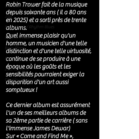
Robin Trower fait de la musique 
Soft Rock / Folk
depuis soixante ans ( il a 80 ans 
Jazz
en 2025) et a sorti près de trente 
albums. 
Soul / Funk / Rhythm Blues
Quel immense plaisir qu'un 
Southern rock
homme, un musicien d'une telle 
Bons Plans
distinction et d'une telle virtuosité, 
continue de se produire à une 
Rock
époque où les goûts et les 
ZIKERS NIGHT
sensibilités pourraient exiger la 
Country / Americana
disparition d'un art aussi 
somptueux ! 
Ce dernier album est assurément 
l'un de ses meilleurs albums de 
sa 2ème partie de carrière ( sans 
l'immense James Dewar)
Sur « Come and Find Me », 