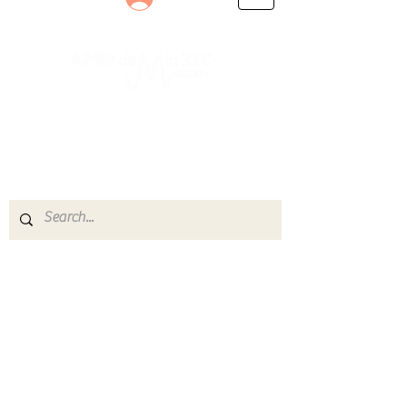
Le rendez-vous des passionnés
de Blues, de Rock et de Soul
Partageons ensemble notre amour de la musique
live.
Découvrez des artistes, vibrez aux concerts et
rejoignez une communauté de passionnés !