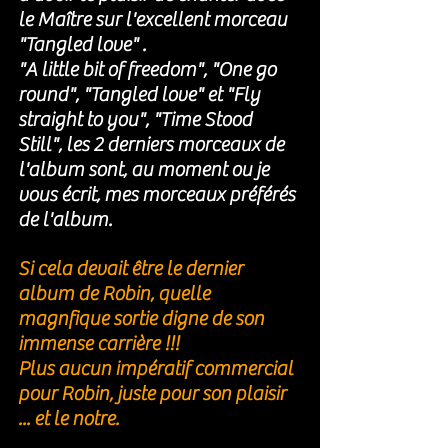
le Maître sur l'excellent morceau 
"Tangled love" . 
"A little bit of freedom", "One go 
round", "Tangled love" et "Fly 
straight to you", "Time Stood 
Still", les 2 derniers morceaux de 
l'album sont, au moment ou je 
vous écrit, mes morceaux préférés 
de l'album. 
Si cela devait être le dernier 
album de Robin, quelle 
magnfique sortie digne de son 
immense carrière !!!
Plus aucun impératif commercial 
pour Robin, juste pour son plaisir 
... et le notre. 