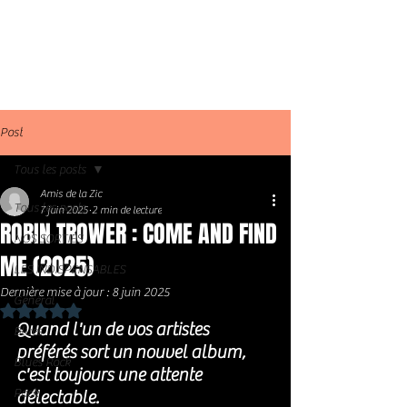
Post
Tous les posts
Amis de la Zic
Tous les posts
7 juin 2025
2 min de lecture
ROBIN TROWER : COME AND FIND
NOS SORTIES
ME (2025)
LES INDISPENSABLES
Dernière mise à jour :
8 juin 2025
Général
Noté NaN étoiles sur 5.
Quand l'un de vos artistes 
Blues
préférés sort un nouvel album, 
Blues Rock
c'est toujours une attente 
Rock
délectable. 