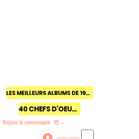
LES MEILLEURS ALBUMS DE 1968 à 2018
40 CHEFS D'OEUVRE
Rejoins la communauté 😎→
Connexion / Inscription