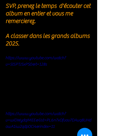
SVP, prenez le temps  d'écouter cet 
album en entier et vous me 
remercierez. 
A classer dans les grands albums 
2025. 
https://www.youtube.com/watch?
v=5t5PTJSxPS0&t=128s
https://www.youtube.com/watch?
v=wiDWydqIMEE&list=PL6n7xOfvov7DAuq8UHd
owA1iw2qdpOCi4&index=11