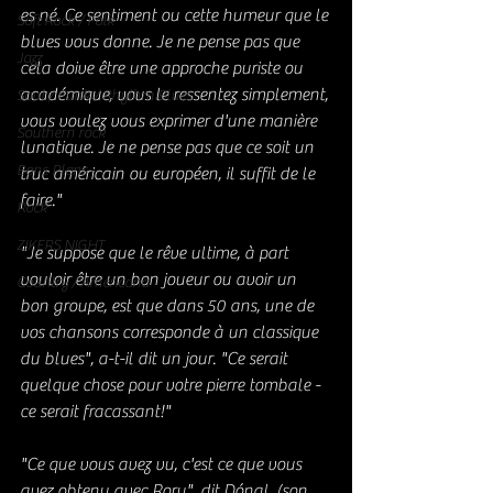
es né. Ce sentiment ou cette humeur que le 
Soft Rock / Folk
blues vous donne. Je ne pense pas que 
Jazz
cela doive être une approche puriste ou 
académique, vous le ressentez simplement, 
Soul / Funk / Rhythm Blues
vous voulez vous exprimer d'une manière 
Southern rock
lunatique. Je ne pense pas que ce soit un 
Bons Plans
truc américain ou européen, il suffit de le 
faire."
Rock
ZIKERS NIGHT
"Je suppose que le rêve ultime, à part 
vouloir être un bon joueur ou avoir un 
Country / Americana
bon groupe, est que dans 50 ans, une de 
vos chansons corresponde à un classique 
du blues", a-t-il dit un jour. "Ce serait 
quelque chose pour votre pierre tombale - 
ce serait fracassant!"
"Ce que vous avez vu, c'est ce que vous 
avez obtenu avec Rory", dit Dónal. (son 