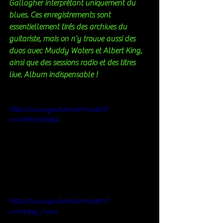
Gallagher interprétant uniquement du 
blues. Ces enregistrements sont 
essentiellement tirés des archives du 
guitariste, mais on n’y trouve aussi des 
duos avec Muddy Waters et Albert King, 
ainsi que des sessions radio et des titres 
live. Album indispensable ! 
https://www.youtube.com/watch?
v=MMBsFctDdqA
https://www.youtube.com/watch?
v=HaHjog_nvxw