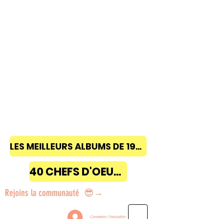
LES MEILLEURS ALBUMS DE 1968 à 2018
40 CHEFS D'OEUVRE
Rejoins la communauté 😎→
Connexion / Inscription