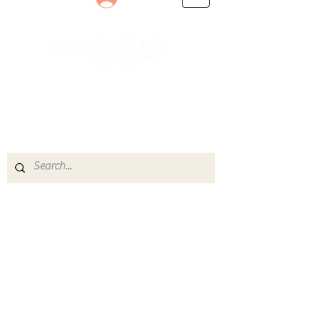
Le rendez-vous des passionnés
de Blues, de Rock et de Soul
Partageons ensemble notre amour de la musique
live.
Découvrez des artistes, vibrez aux concerts et
rejoignez une communauté de passionnés !