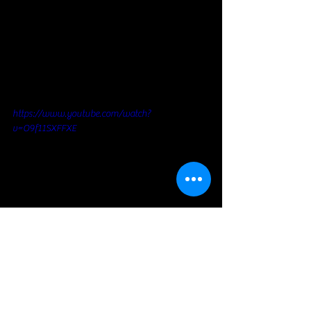
https://www.youtube.com/watch?
v=O9f11SXFFXE
https://www.youtube.com/watch?
v=wtdm7V0ecjA&list=OLAK5uy_lzzM5ENix-
rwIO3wlFLiPm-hoOACL6fVU&index=21