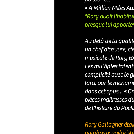
« A Million Miles Aw
"Rory avait l'habitud
presque lui apporte
Au delà de la qualit
un chef d'oeuvre, c'e
musicale de Rory G
Les multiples talents
complicité avec le g
tard, par le monume
dans cet opus… « Cra
pièces maîtresses du
de l’histoire du Rock.
Rory Gallagher était
nombreux guitaristes