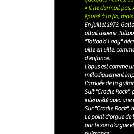
« Il ne dormait pas. 
épuisé à la fin, mais 
En juillet 1973, Ga
allait devenir Tattoo
"Tattoo'd Lady" décrit
ville en ville, comme
d'enfance.
L’opus est comme une
mélodiquement impara
l’arrivée de la guita
Suit "Cradle Rock", p
interprété avec une 
Sur "Cradle Rock", 
Le point d'orgue de
par le son d’orgue e
puissance. 