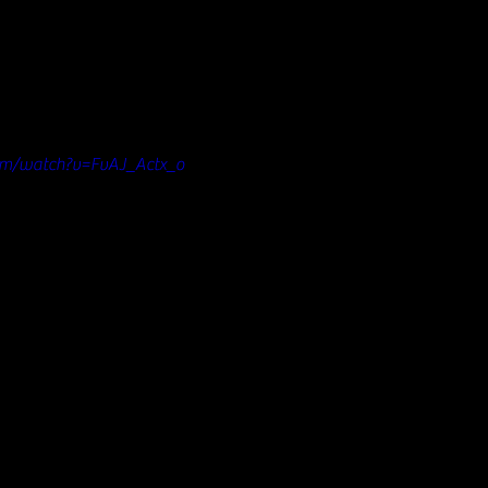
om/watch?v=FvAJ_Actx_o