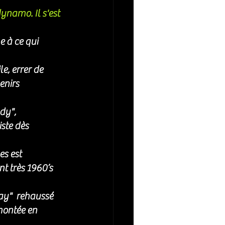
dynamo. Il s'est 
 à ce qui 
le, errer de 
enirs 
dy", 
ste dès 
es est 
t très 1960’s  
ay"  rehaussé 
montée en 