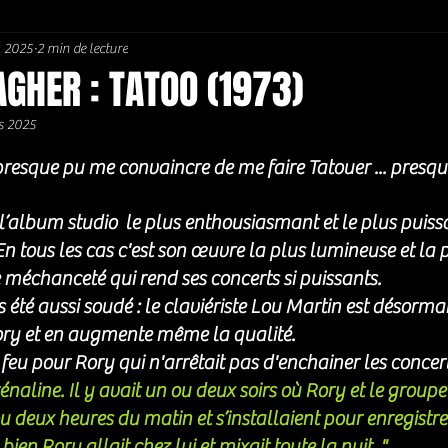
. 2025
2 min de lecture
Soul / Funk / Rhythm Blues
Southern rock
Bons Plans
GHER : TATOO (1973)
s 2025
5.
resque pu me convaincre de me faire Tatouer ... presque
l’album studio  le plus enthousiasmant et le plus puiss
 En tous les cas c'est son œuvre la plus lumineuse et la p
 méchanceté qui rend ses concerts si puissants.
 été aussi soudé : le claviériste Lou Martin est désorm
ory et en augmente même la qualité. 
 feu pour Rory qui n'arrêtait pas d'enchainer les concert
adrénaline. Il y avait un ou deux soirs où Rory et le group
u deux heures du matin et s’installaient pour enregistr
ien Rory allait chez lui et mixait toute la nuit. "