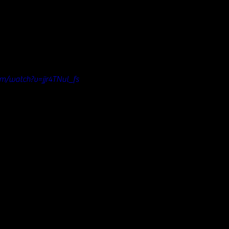
m/watch?v=jjr4TNul_fs