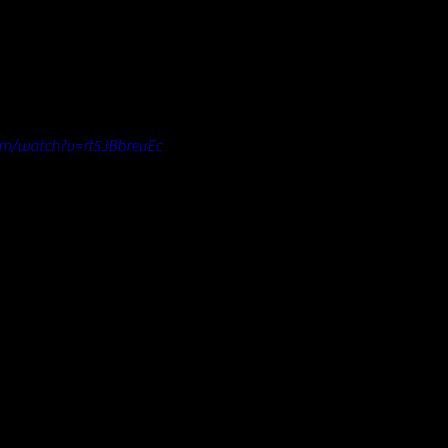
om/watch?v=rt5JBbreuEc