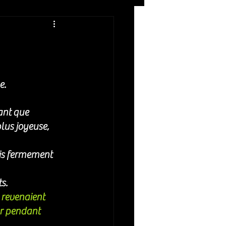
Rock
ZIKERS NIGHT
. 
ant que 
lus joyeuse, 
ais fermement 
s. 
e revenaient 
er pendant 