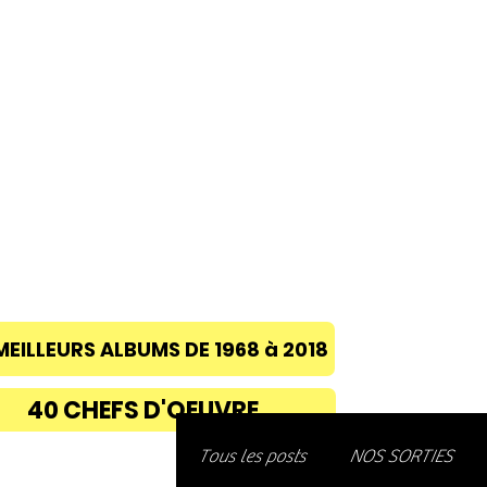
ACCUEIL
A PROPOS
BLOG
CONC
MEILLEURS ALBUMS DE 1968 à 2018
40 CHEFS D'OEUVRE
Découvre
Tous les posts
NOS SORTIES