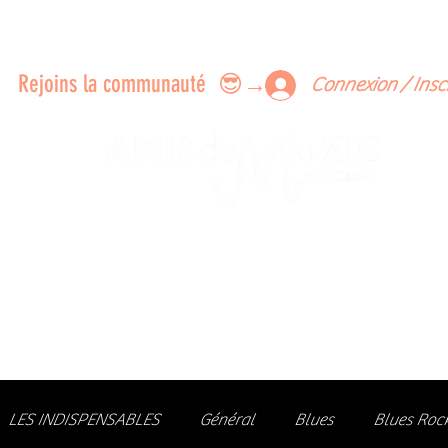
ERTS A FAIRE ENSEMBLE
FEEDBACK SUR LES CONCERTS
LES MEMBRES
Rejoins la communauté 😎→
Connexion / Insc
Le rendez-vous des passionné
de Blues, de Rock et de Soul
Partageons ensemble notre amour de la musique liv
z des artistes, vibrez aux concerts et rejoignez une communa
LES INDISPENSABLES
Général
Blues
Blues Roc