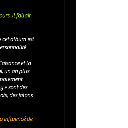
s. Il fallait 
 cet album est 
personnalité 
’aisance et la 
i, un an plus 
cipalement 
y » sont des 
ts, des jalons 
a influencé de 