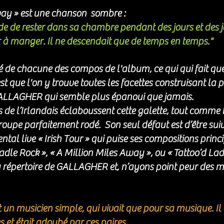
ay » est une chanson  sombre : 
e de rester dans sa chambre pendant des jours et des jour
r à manger. Il ne descendait que de temps en temps."
é de chacune des compos de l'album, ce qui qui fait que
st que l'on y trouve toutes les facettes construisant la 
ALLAGHER qui semble plus épanoui que jamais.
 de l’Irlandais éclaboussent cette galette, tout comme l
roupe parfaitement rodé.  Son seul défaut est d’être suiv
ntal live 
« Irish Tour » qui puise ses compositions prin
dle Rock », « A Million Miles Away », ou « Tattoo’d Lad
 répertoire de GALLAGHER et, n’ayons point peur des mo
 
 un musicien simple, qui vivait que pour sa musique. Il 
 et était adoubé par ces paires. 