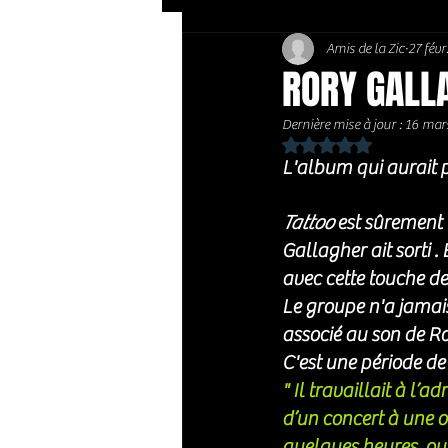
Amis de la Zic
27 févr
Soft Rock / Folk
Jazz
RORY GALLA
Dernière mise à jour :
16 mar
Country / Americana
Noté NaN étoiles sur 
L'album qui aurait p
Tattoo
 est sûrement 
Gallagher ait sorti .
avec cette touche de
Le groupe n'a jamais
associé au son de R
C'est une période de
" Il travaillait à l’
d’un concert à une o
quelques heures, ou b