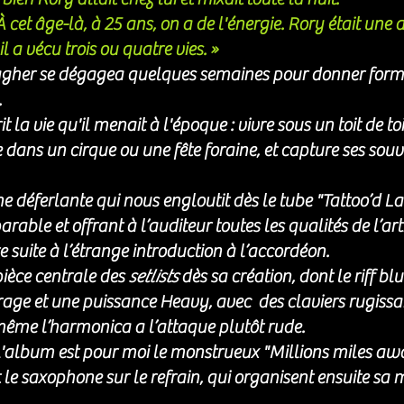
À cet âge-là, à 25 ans, on a de l'énergie. Rory était une 
il a vécu trois ou quatre vies. » 
llagher se dégagea quelques semaines pour donner forme
.
 la vie qu'il menait à l'époque : vivre sous un toit de toi
 dans un cirque ou une fête foraine, et capture ses souv
 déferlante qui nous engloutit dès le tube "Tattoo’d La
ble et offrant à l’auditeur toutes les qualités de l’arti
re suite à l’étrange introduction à l’accordéon.
ièce centrale des 
setlists
 dès sa création, dont le riff blu
rage et une puissance Heavy, avec  des claviers rugissan
même l’harmonica a l’attaque plutôt rude.
 l'album est pour moi le monstrueux "Millions miles aw
t le saxophone sur le refrain, qui organisent ensuite sa 