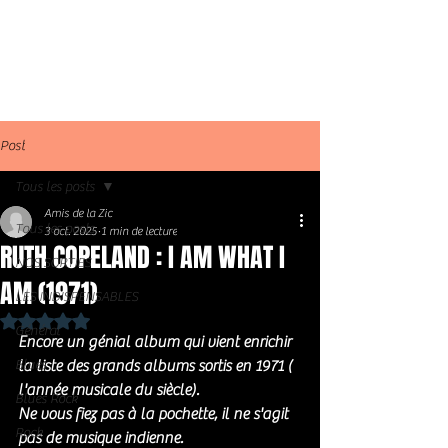
Post
Tous les posts
Amis de la Zic
Tous les posts
3 oct. 2025
1 min de lecture
RUTH COPELAND : I AM WHAT I
NOS SORTIES
AM (1971)
LES INDISPENSABLES
Noté NaN étoiles sur 5.
Général
Encore un génial album qui vient enrichir 
Blues
la liste des grands albums sortis en 1971 ( 
l'année musicale du siècle). 
Blues Rock
Ne vous fiez pas à la pochette, il ne s'agit 
Rock
pas de musique indienne. 