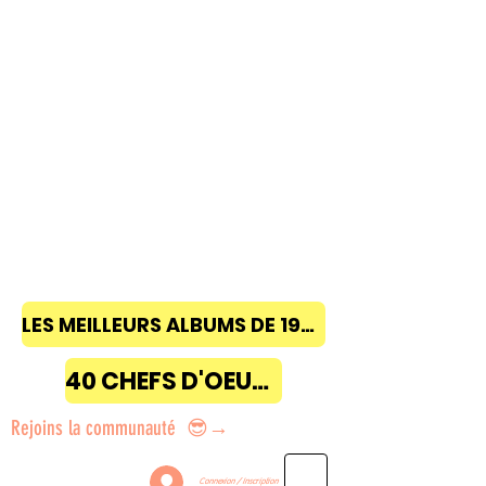
LES MEILLEURS ALBUMS DE 1968 à 2018
40 CHEFS D'OEUVRE
Rejoins la communauté 😎→
Connexion / Inscription