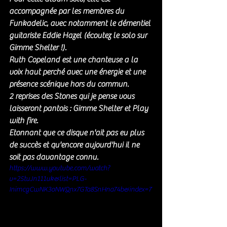
accompagnée par les membres du 
Funkadelic, avec notamment le démentiel 
guitariste Eddie Hazel (écoutez le solo sur 
Gimme Shelter !). 
Ruth Copeland est une chanteuse a la 
voix haut perché avec une énergie et une 
présence scénique hors du commun. 
2 reprises des Stones qui je pense vous 
laisseront pantois : Gimme Shelter et Play 
with fire. 
Etonnant que ce disque n'ait pas eu plus 
de succès et qu'encore aujourd'hui il ne 
soit pas davantage connu. 
https://www.youtube.com/watch?
v=25tuJn111uk&list=PLG-
InimcgCwNK3oNWQnx7GTa8SnHna74b&index=7