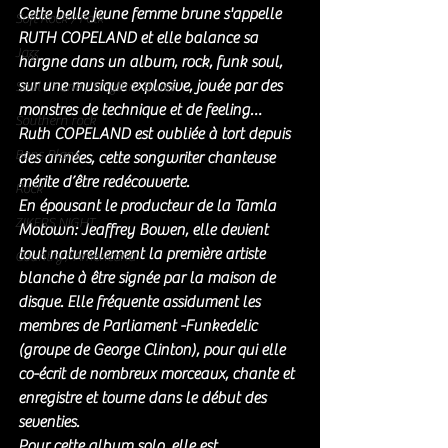
Cette belle jeune femme brune s'appelle 
Soft Rock / Folk
RUTH COPELAND et elle balance sa 
Jazz
hargne dans un album, rock, funk soul, 
sur une musique explosive, jouée par des 
Soul / Funk / Rhythm Blues
monstres de technique et de feeling…
Southern rock
Ruth COPELAND est oubliée à tort depuis 
Bons Plans
des années, cette songwriter chanteuse 
mérite d’être redécouverte.
Rock
En épousant le producteur de la Tamla 
ZIKERS NIGHT
Motown: Jeaffrey Bowen, elle devient 
tout naturellement la première artiste 
Country / Americana
blanche à être signée par la maison de 
disque. Elle fréquente assidument les 
membres de Parliament -Funkedelic 
(groupe de George Clinton), pour qui elle 
co-écrit de nombreux morceaux, chante et 
enregistre et tourne dans le début des 
seventies.
Pour cette album solo, elle est 