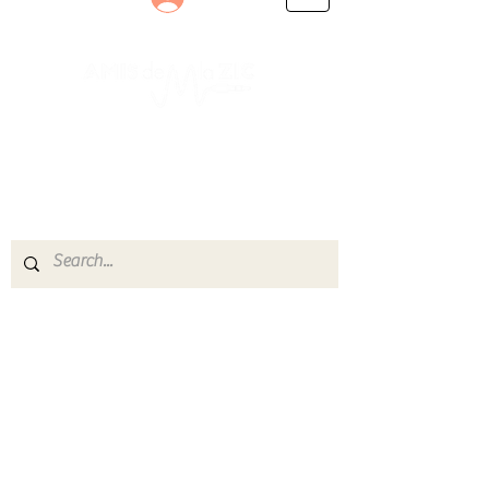
Le rendez-vous des passionnés
de Blues, de Rock et de Soul
Partageons ensemble notre amour de la musique
live.
Découvrez des artistes, vibrez aux concerts et
rejoignez une communauté de passionnés !