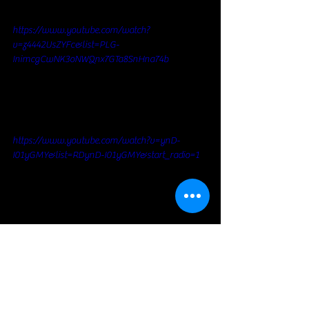
https://www.youtube.com/watch?
v=z4442UsZYFc&list=PLG-
InimcgCwNK3oNWQnx7GTa8SnHna74b
https://www.youtube.com/watch?v=ynD-
I01yGMY&list=RDynD-I01yGMY&start_radio=1
Rock