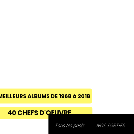
ACCUEIL
A PROPOS
BLOG
CONC
MEILLEURS ALBUMS DE 1968 à 2018
40 CHEFS D'OEUVRE
Découvre
Tous les posts
NOS SORTIES