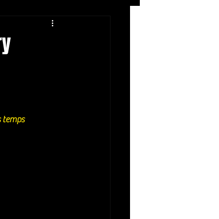
Rock
ZIKERS NIGHT
ry
s temps 