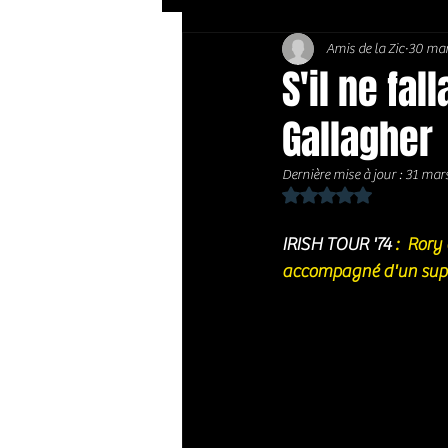
Amis de la Zic
30 mar
Soft Rock / Folk
Jazz
S'il ne fa
Gallagher
Country / Americana
Dernière mise à jour :
31 mar
Noté NaN étoiles sur 
IRISH TOUR '74
 :  Rory
accompagné d'un sup