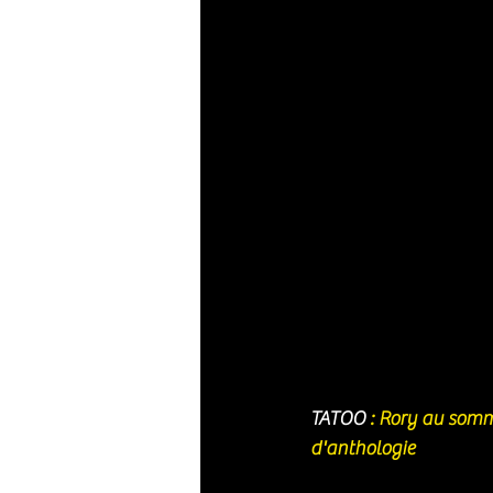
TATOO 
: Rory au somm
d'anthologie