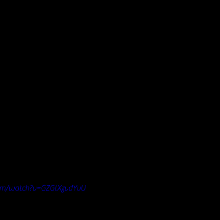
com/watch?v=GZGlXzvdYvU