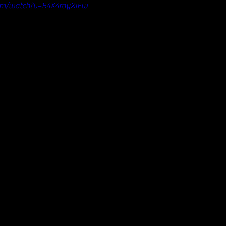
com/watch?v=B4X4rdyXIEw