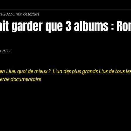
s 2022
1 min de lecture
Soul / Funk / Rhythm Blues
Southern rock
Bons Plans
llait garder que 3 albums : Ro
s 2022
5.
 en Live, quoi de mieux ?  L'un des plus grands Live de tous le
erbe documentaire