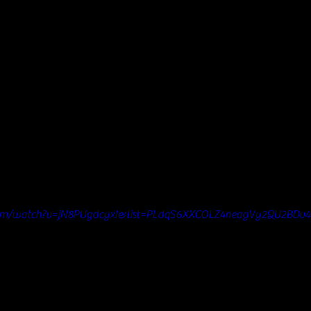
com/watch?v=jN8PUgdcyxI&list=PLdqS6XXCOLZ4neagVy2QU2BDv