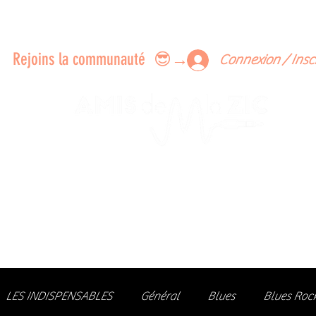
ERTS A FAIRE ENSEMBLE
FEEDBACK SUR LES CONCERTS
LES MEMBRES
Rejoins la communauté 😎→
Connexion / Insc
Le rendez-vous des passionné
de Blues, de Rock et de Soul
Partageons ensemble notre amour de la musique liv
z des artistes, vibrez aux concerts et rejoignez une communa
LES INDISPENSABLES
Général
Blues
Blues Roc