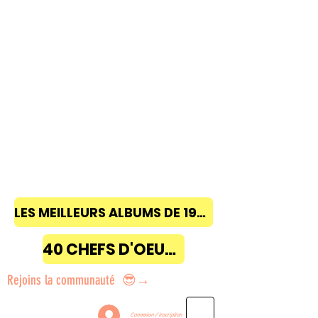
LES MEILLEURS ALBUMS DE 1968 à 2018
40 CHEFS D'OEUVRE
Rejoins la communauté 😎→
Connexion / Inscription