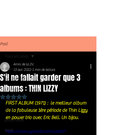
Post
Tous les posts
Amis de la Zic
Tous les posts
13 avr. 2022
1 min de lecture
S'il ne fallait garder que 3
NOS SORTIES
albums : THIN LIZZY
LES INDISPENSABLES
Noté NaN étoiles sur 5.
Général
FIRST ALBUM (1971) :  le meilleur album 
Blues
de la fabuleuse 1ère période de Thin Lizzy 
en power trio avec Eric Bell. Un bijou. 
Blues Rock
Rock
https://www.youtube.com/watch?