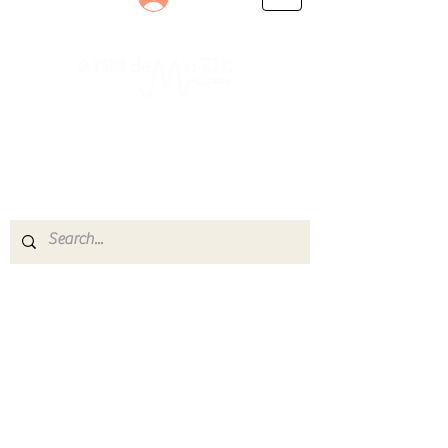
Le rendez-vous des passionnés
de Blues, de Rock et de Soul
Partageons ensemble notre amour de la musique
live.
Découvrez des artistes, vibrez aux concerts et
rejoignez une communauté de passionnés !