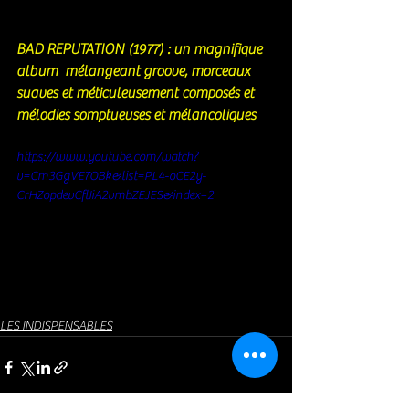
BAD REPUTATION (1977) : un magnifique 
album  mélangeant groove, morceaux 
suaves et méticuleusement composés et 
mélodies somptueuses et mélancoliques
https://www.youtube.com/watch?
v=Cm3GgVE7OBk&list=PL4-oCE2y-
CrHZopdevCflIiA2vmbZEJES&index=2
LES INDISPENSABLES