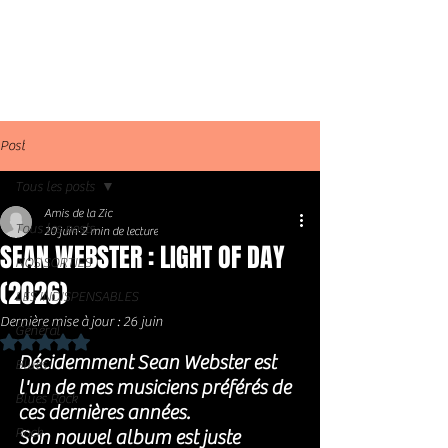
Post
Tous les posts
Amis de la Zic
Tous les posts
20 juin
2 min de lecture
SEAN WEBSTER : LIGHT OF DAY
NOS SORTIES
(2026)
LES INDISPENSABLES
Dernière mise à jour :
26 juin
Général
Noté NaN étoiles sur 5.
Décidemment Sean Webster est 
Blues
l'un de mes musiciens préférés de 
Blues Rock
ces dernières années. 
Rock
Son nouvel album est juste 