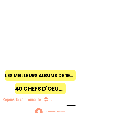
LES MEILLEURS ALBUMS DE 1968 à 2018
40 CHEFS D'OEUVRE
Rejoins la communauté 😎→
Connexion / Inscription