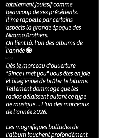
totalement jouissif comme 
Soft Rock / Folk
beaucoup de ses précédents. 
Jazz
Il me rappelle par certains 
aspects la grande époque des 
Soul / Funk / Rhythm Blues
Nimmo Brothers. 
Southern rock
On tient là, l'un des albums de 
Bons Plans
l'année 🤪
Rock
Dès le morceau d'ouverture 
ZIKERS NIGHT
"Since I met you" vous êtes en joie 
Country / Americana
et avez envie de brûler le bitume. 
Tellement dommage que les 
radios délaissent autant ce type 
de musique ... L'un des morceaux 
de l'année 2026. 
Les magnifiques ballades de 
l'album touchent profondément 