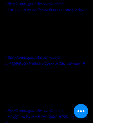
https://www.youtube.com/watch?
v=m5FiwKa3YHo&list=RDj4XFUITSBno&index=6
https://www.youtube.com/watch?
v=M1j9efxjGYM&list=RDj4XFUITSBno&index=9
https://www.youtube.com/watch?
v=GJQ5JrucWaM&list=RDj4XFUITSBno&index=1
0