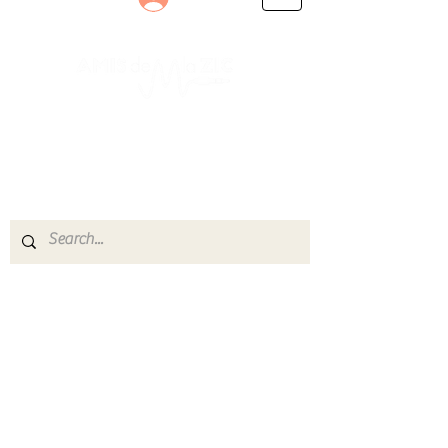
Le rendez-vous des passionnés
de Blues, de Rock et de Soul
Partageons ensemble notre amour de la musique
live.
Découvrez des artistes, vibrez aux concerts et
rejoignez une communauté de passionnés !