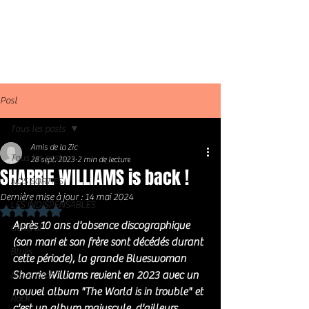
Post
Tous les posts
Amis de la Zic
Tous les posts
28 sept. 2023
2 min de lecture
SHARRIE WILLIAMS is back !
NOS SORTIES
Dernière mise à jour :
14 mai 2024
LES INDISPENSABLES
Noté NaN étoiles sur 5.
Après 10 ans d'absence discographique 
Général
(son mari et son frère sont décédés durant 
Blues
cette période), la grande Blueswoman 
Sharrie Williams revient en 2023 avec un 
Blues Rock
nouvel album "The World is in trouble" et 
Rock
c'est un album majuscule, d'ailleurs 