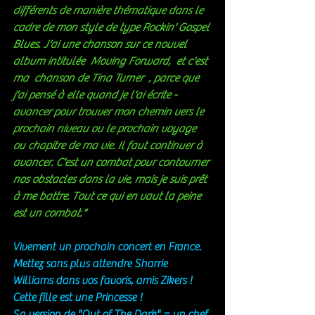
différents de manière thématique dans le 
cadre de mon style de type Rockin' Gospel 
Blues. J'ai une chanson sur ce nouvel 
album intitulée  Moving Forward,  et c'est 
ma  chanson de Tina Turner  , parce que 
j'ai pensé à elle quand je l'ai écrite - 
avancer pour trouver mon chemin vers le 
prochain niveau ou le prochain voyage 
ou chapitre de ma vie. Il faut continuer à 
avancer. C'est un combat pour contourner 
nos obstacles dans la vie, mais je suis prêt 
à me battre. Tout ce qui en vaut la peine 
est un combat."
Vivement un prochain concert en France. 
Mettez sans plus attendre Sharrie 
Williams dans vos favoris, amis Zikers ! 
Cette fille est une Princesse ! 
Sa version de "Out of The Dark" = un chef 