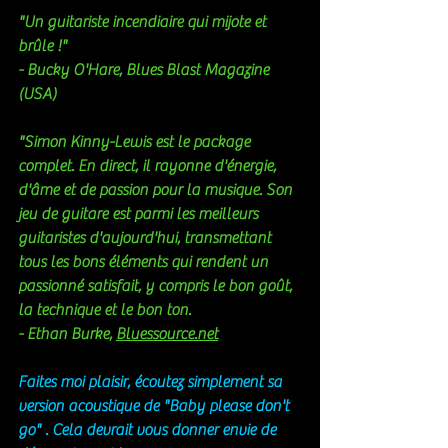
"Un guitariste incendiaire qui mijote et 
brûle !"
- Bucky O'Hare, Blues Blast Magazine 
(USA)
"Simon Kinny-Lewis est le package 
complet. En direct, il rayonne d'énergie, 
d'âme et de passion pour la musique. Son 
jeu de guitare est parmi les meilleurs 
guitaristes d'aujourd'hui, transmettant 
tous les bons éléments qui rendent un 
passionné satisfait, y compris le bon goût, 
la technique et le bon ton.
- Ethan Burke, 
Bluessource.net
Faites moi plaisir, écoutez simplement sa 
version acoustique de "Baby please don't 
go" . Cela devrait vous donner envie de 