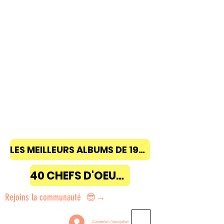
LES MEILLEURS ALBUMS DE 1968 à 2018
40 CHEFS D'OEUVRE
Rejoins la communauté 😎→
Connexion / Inscription