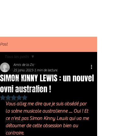
Post
Tous les posts
Amis de la Zic
Tous les posts
25 janv. 2023
1 min de lecture
SIMON KINNY LEWIS : un nouvel
NOS SORTIES
ovni australien !
LES INDISPENSABLES
Noté NaN étoiles sur 5.
Général
Vous allez me dire que je suis obsédé par 
Blues
la scène musicale australienne .... Oui ! Et 
ce n'est pas Simon Kinny Lewis qui va me 
Blues Rock
détourner de cette obsession bien au 
Rock
contraire. 