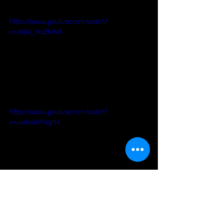
https://www.youtube.com/watch?
v=J60X_MdZhPM
https://www.youtube.com/watch?
v=w4HXNAYegh4
https://www.youtube.com/watch?
v=94OwqCh6VKs