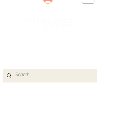
Le rendez-vous des passionnés
de Blues, de Rock et de Soul
Partageons ensemble notre amour de la musique
live.
Découvrez des artistes, vibrez aux concerts et
rejoignez une communauté de passionnés !