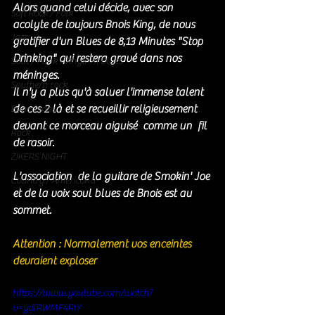
Alors quand celui décide, avec son 
Soft Rock / Folk
acolyte de toujours Bnois King, de nous 
Jazz
gratifier d'un Blues de 8,13 Minutes "Stop 
Drinking" qui restera gravé dans nos 
Soul / Funk / Rhythm Blues
méninges. 
Southern rock
Il n'y a plus qu'à saluer l'immense talent 
de ces 2 là et se recueillir religieusement 
Bons Plans
devant ce morceau 
aiguisé  comme un  fil 
Rock
de rasoir. 
ZIKERS NIGHT
L'association  de la guitare de Smokin' Joe 
Country / Americana
et de la voix soul blues de Bnois est au 
sommet.
Attention : Normalement vos enceintes 
devraient exploser 
https://www.youtube.com/watch?
v=ydlRWMF4RlY