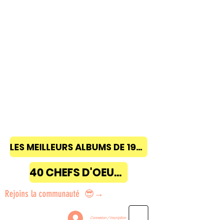
LES MEILLEURS ALBUMS DE 1968 à 2018
40 CHEFS D'OEUVRE
Rejoins la communauté 😎→
Connexion / Inscription