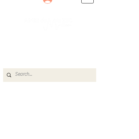
Le rendez-vous des passionnés
de Blues, de Rock et de Soul
Partageons ensemble notre amour de la musique
live.
Découvrez des artistes, vibrez aux concerts et
rejoignez une communauté de passionnés !