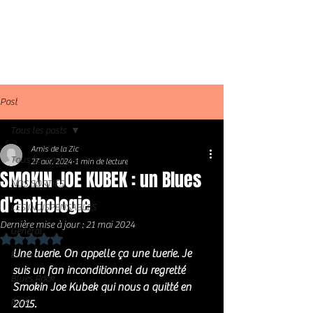
Post
Tous les posts
Amis de la Zic
Tous les posts
27 avr. 2024
1 min de lecture
SMOKIN JOE KUBEK : un Blues
NOS SORTIES
d'anthologie
LES INDISPENSABLES
Dernière mise à jour :
21 mai 2024
Général
Noté NaN étoiles sur 5.
Une tuerie. On appelle ça une tuerie. Je 
Blues
suis un fan inconditionnel du regretté  
Blues Rock
Smokin Joe Kubek qui nous a quitté en 
Rock
2015. 