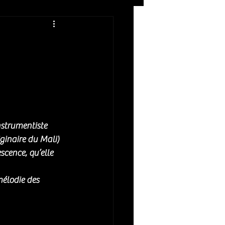
Rock
ZIKERS NIGHT
nstrumentiste 
ginaire du Mali) 
scence, qu’elle 
mélodie des 