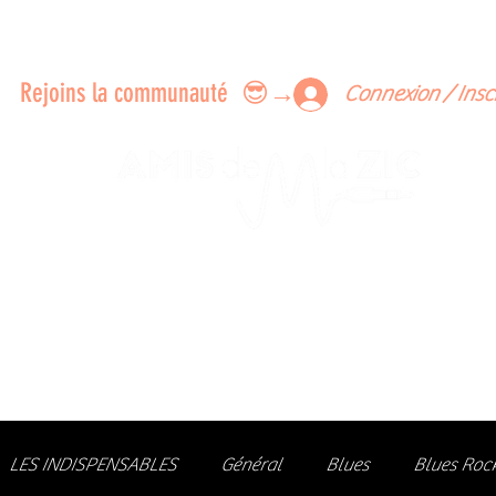
ERTS A FAIRE ENSEMBLE
FEEDBACK SUR LES CONCERTS
LES MEMBRES
Rejoins la communauté 😎→
Connexion / Insc
Le rendez-vous des passionné
de Blues, de Rock et de Soul
Partageons ensemble notre amour de la musique liv
z des artistes, vibrez aux concerts et rejoignez une communa
LES INDISPENSABLES
Général
Blues
Blues Roc