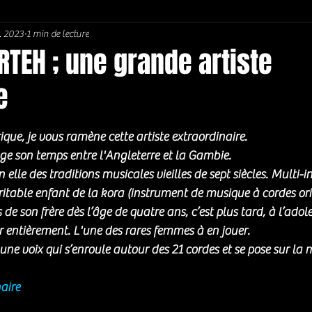
. 2023
1 min de lecture
Soul / Funk / Rhythm Blues
Southern rock
Bons Plans
TEH ; une grande artiste
e
5.
ue, je vous ramène cette artiste extraordinaire. 
e son temps entre l'Angleterre et la Gambie. 
elle des traditions musicales vieilles de sept siècles. Multi-i
ritable enfant de la kora (i
nstrument de musique à cordes ori
de son frère dès l’âge de quatre ans, c’est plus tard, à l’adole
r entièrement. L'une des rares femmes à en jouer. 
une voix qui s’enroule autour des 21 cordes et se pose sur la 
naire