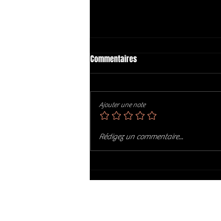
Commentaires
Ajouter une note
Décès de DAVE MASON 😥😥
Rédigez un commentaire...
Restez i