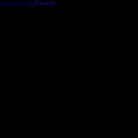
com/watch?v=oToZfPGMMBY