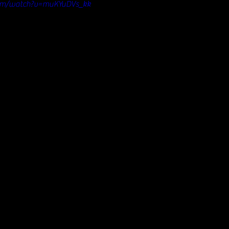
com/watch?v=muKYuDVs_kk