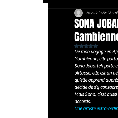
Amis de la Zic
28 sept
Soft Rock / Folk
Jazz
SONA JOBAR
Gambienn
Country / Americana
Noté NaN étoiles sur 
De mon voyage en Afriq
Gambienne, elle partag
Sona Jobarteh porte en 
virtuose, elle est un vé
qu’elle apprend auprès 
décide de s’y consacre
Mais Sona, c’est aussi 
accords. 
Une artiste extra-ordi