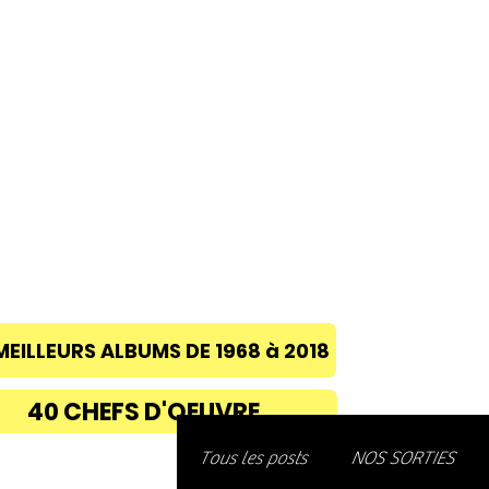
ACCUEIL
A PROPOS
BLOG
CONC
MEILLEURS ALBUMS DE 1968 à 2018
40 CHEFS D'OEUVRE
Découvre
Tous les posts
NOS SORTIES