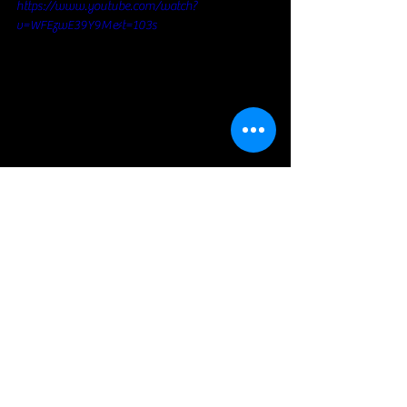
https://www.youtube.com/watch?
v=WFEzwE39Y9M&t=103s
Blues Rock
Voir tout
Posts récents