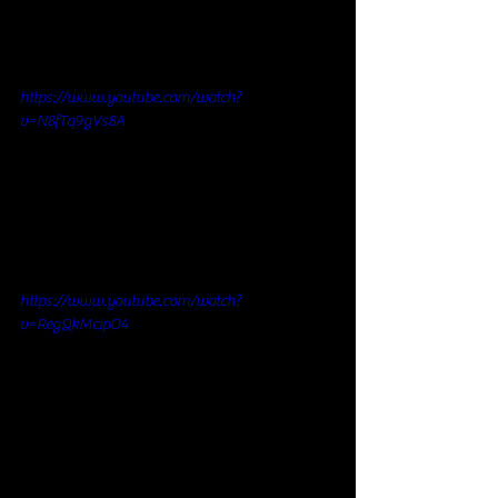
https://www.youtube.com/watch?
v=N8fTq9gVs8A
https://www.youtube.com/watch?
v=RegQkMcipO4