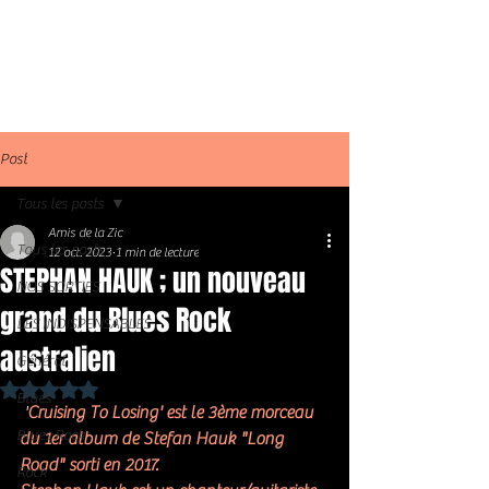
Post
Tous les posts
Amis de la Zic
Tous les posts
12 oct. 2023
1 min de lecture
STEPHAN HAUK ; un nouveau
NOS SORTIES
grand du Blues Rock
LES INDISPENSABLES
australien
Général
Noté NaN étoiles sur 5.
Blues
 '
Cruising To Losing' est le 3ème morceau 
Blues Rock
du 1er album de Stefan Hauk "Long 
Road" sorti en 2017. 
Rock