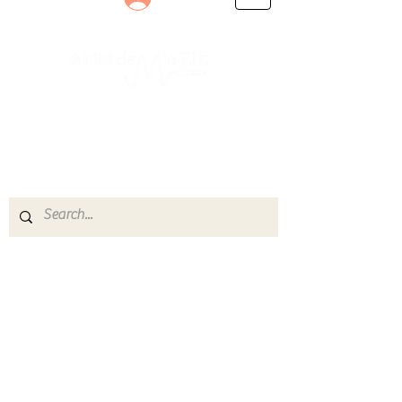
Le rendez-vous des passionnés
de Blues, de Rock et de Soul
Partageons ensemble notre amour de la musique
live.
Découvrez des artistes, vibrez aux concerts et
rejoignez une communauté de passionnés !