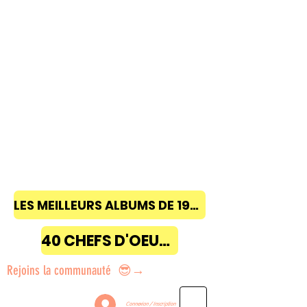
LES MEILLEURS ALBUMS DE 1968 à 2018
40 CHEFS D'OEUVRE
Rejoins la communauté 😎→
Connexion / Inscription