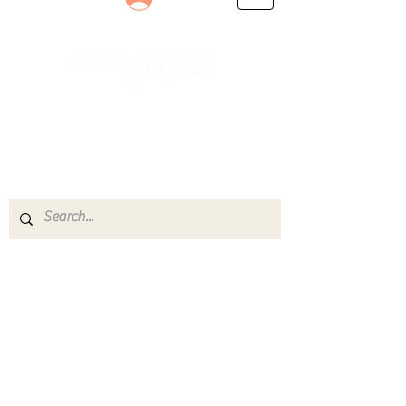
Le rendez-vous des passionnés
de Blues, de Rock et de Soul
Partageons ensemble notre amour de la musique
live.
Découvrez des artistes, vibrez aux concerts et
rejoignez une communauté de passionnés !