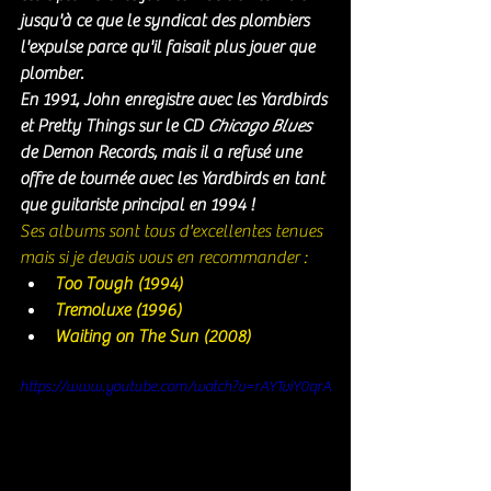
jusqu'à ce que le syndicat des plombiers 
l'expulse parce qu'il faisait plus jouer que 
plomber.
En 1991, John enregistre avec les Yardbirds 
et Pretty Things sur le CD 
Chicago Blues
de Demon Records, mais il a refusé une 
offre de tournée avec les Yardbirds en tant 
que guitariste principal en 1994 ! 
Ses albums sont tous d'excellentes tenues 
mais si je devais vous en recommander :
Too Tough (1994)
Tremoluxe (1996)
Waiting on The Sun (2008)
https://www.youtube.com/watch?v=rAYTviY0qrA