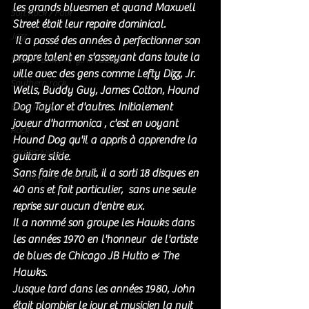
les grands bluesmen et quand Maxwell 
Soft Rock / Folk
Street était leur repaire dominical
. 
Jazz
 Il a passé des années à perfectionner son 
propre talent en s'asseyant dans toute la 
Soul / Funk / Rhythm Blues
ville avec des gens comme Lefty Dizz, Jr. 
Southern rock
Wells, Buddy Guy, James Cotton, Hound 
Dog Taylor et d'autres. Initialement  
Bons Plans
joueur d'harmonica , c'est en voyant 
Rock
Hound Dog qu'il a appris à apprendre la 
ZIKERS NIGHT
guitare slide.
Sans faire de bruit, il a sorti 18 disques en 
Country / Americana
40 ans et fait particulier,  sans une seule 
reprise sur aucun d'entre eux.
Il a nommé son groupe les Hawks dans 
les années 1970 en l'honneur  de l'artiste 
de blues de Chicago JB Hutto & The 
Hawks.
Jusque tard dans les années 1980, John 
était plombier le jour et musicien la nuit 