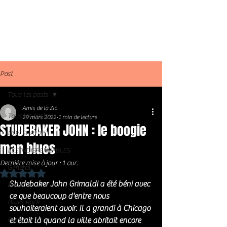
Post
Tous les posts
Amis de la Zic
Tous les posts
29 mars 2022
1 min de lecture
STUDEBAKER JOHN : le boogie
NOS SORTIES
man blues
LES INDISPENSABLES
Dernière mise à jour :
1 avr.
Général
Noté NaN étoiles sur 5.
Studebaker John Grimaldi a été béni avec 
Blues
ce que beaucoup d'entre nous 
Blues Rock
souhaiteraient avoir. Il a grandi à Chicago 
Rock
et était là quand la ville abritait encore 