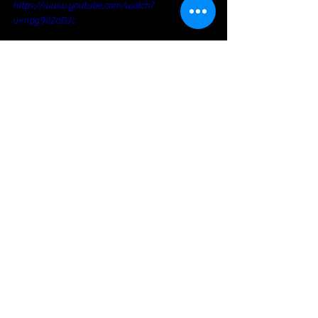
https://www.youtube.com/watch?
v=npg9itZoDJc
Blues Rock
Voir tout
Posts récents