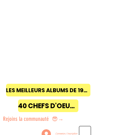
LES MEILLEURS ALBUMS DE 1968 à 2018
40 CHEFS D'OEUVRE
Rejoins la communauté 😎→
Connexion / Inscription