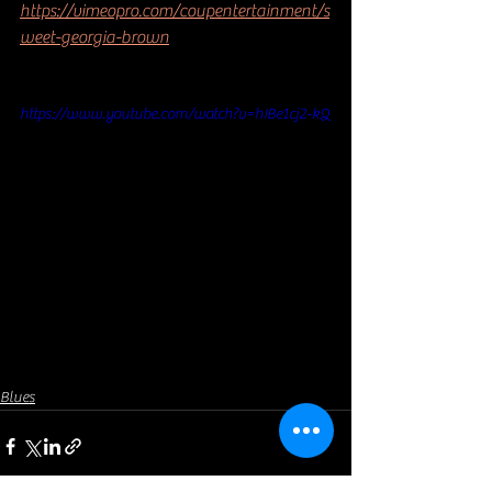
https://vimeopro.com/coupentertainment/s
weet-georgia-brown
https://www.youtube.com/watch?v=hIBe1cj2-kQ
Blues