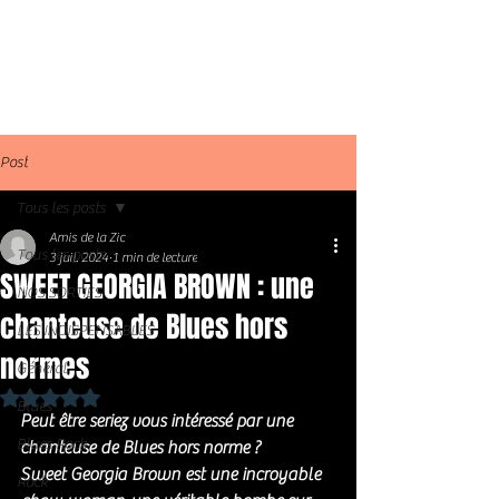
Post
Tous les posts
Amis de la Zic
Tous les posts
3 juil. 2024
1 min de lecture
SWEET GEORGIA BROWN : une
NOS SORTIES
chanteuse de Blues hors
LES INDISPENSABLES
normes
Général
Noté NaN étoiles sur 5.
Blues
Peut être seriez vous intéressé par une 
Blues Rock
chanteuse de Blues hors norme ?
Sweet Georgia Brown est une incroyable 
Rock