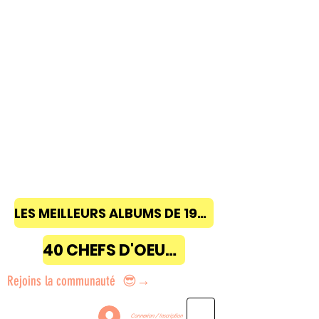
LES MEILLEURS ALBUMS DE 1968 à 2018
40 CHEFS D'OEUVRE
Rejoins la communauté 😎→
Connexion / Inscription