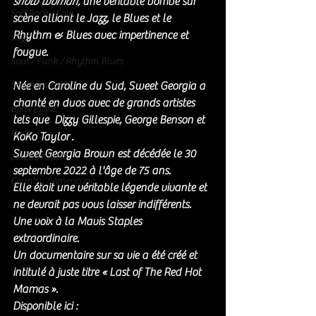
show woman,
 une véritable bombe sur 
Soft Rock / Folk
scène alliant le Jazz, le Blues et le 
Rhythm & Blues avec impertinence et 
Jazz
fougue.
Soul / Funk / Rhythm Blues
Southern rock
Née en Caroline du Sud, Sweet Georgia a 
chanté en duos avec de grands artistes 
Bons Plans
tels que  Dizzy Gillespie, George Benson et  
Rock
KoKo Taylor . 
Sweet Georgia Brown est décédée le 30 
ZIKERS NIGHT
septembre 2022 à l'âge de 75 ans. 
Country / Americana
Elle était une véritable légende vivante et 
ne devrait pas vous laisser indifférents. 
Une voix à la Mavis Staples 
extraordinaire. 
Un documentaire sur sa vie a été créé et 
intitulé à juste titre « Last of The Red Hot 
Mamas ».
Disponible ici : 