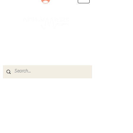
Le rendez-vous des passionnés
de Blues, de Rock et de Soul
Partageons ensemble notre amour de la musique
live.
Découvrez des artistes, vibrez aux concerts et
rejoignez une communauté de passionnés !