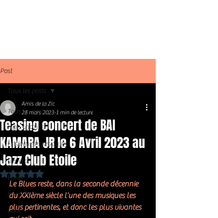
Post
Tous les posts
Amis de la Zic
Tous les posts
28 mars 2023
1 min de lecture
Teasing concert de BAI
NOS SORTIES
KAMARA JR le 6 Avril 2023 au
LES INDISPENSABLES
Jazz Club Etoile
Général
Noté NaN étoiles sur 5.
Blues
Le Blues reste, dans la seconde décennie 
Blues Rock
du XXIème siècle l’une des musiques les 
plus pertinentes, et donc les plus vivantes 
Rock