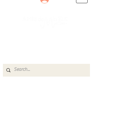
Le rendez-vous des passionnés
de Blues, de Rock et de Soul
Partageons ensemble notre amour de la musique
live.
Découvrez des artistes, vibrez aux concerts et
rejoignez une communauté de passionnés !