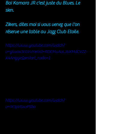
Bai Kamara JR c'est juste du Blues. Le 
sien. 
Zikers, dites moi si vous venez que l'on 
réserve une table au Jazz Club Etoile. 
https://www.youtube.com/watch?
v=glwov3cGVvY&list=RDEMuAvLJ6XMdCVZZ-
X4AHggeQ&start_radio=1
https://www.youtube.com/watch?
v=M3pVGxvPSbo