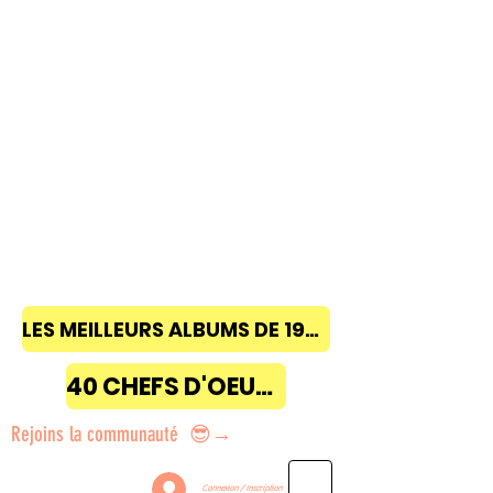
LES MEILLEURS ALBUMS DE 1968 à 2018
40 CHEFS D'OEUVRE
Rejoins la communauté 😎→
Connexion / Inscription