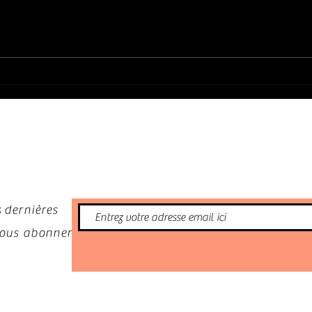
JOE BONAMASSA : « The Spirit of
SHAWN
Rory Live from Cork » (2026)
telle
nformé
 dernières
 vous abonner