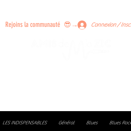
ERTS A FAIRE ENSEMBLE
FEEDBACK SUR LES CONCERTS
LES MEMBRES
Rejoins la communauté 😎→
Connexion / Insc
Le rendez-vous des passionné
de Blues, de Rock et de Soul
Partageons ensemble notre amour de la musique liv
z des artistes, vibrez aux concerts et rejoignez une communa
LES INDISPENSABLES
Général
Blues
Blues Roc