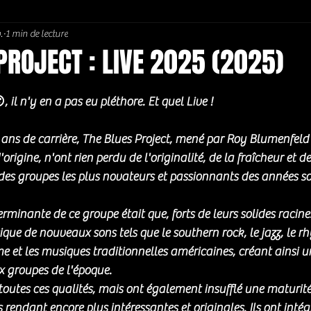
.
1 min de lecture
Soul / Funk / Rhythm Blues
Southern rock
Bons Plans
PROJECT : LIVE 2025 (2025)
5.
, il n'y en a pas eu pléthore. Et quel Live !
 ans de carrière, The Blues Project, mené par Roy Blumenfel
'origine,
n'ont rien perdu de l'originalité, de la fraîcheur et de
n des groupes les plus novateurs et passionnants des années so
rminante de ce groupe était que, forts de leurs solides racines 
ique de nouveaux sons tels que le southern rock, le jazz, le r
me et les musiques traditionnelles américaines, créant ainsi u
 groupes de l'époque.
 toutes ces qualités, mais ont également insufflé une maturité
 rendant encore plus intéressantes et originales. Ils ont inté