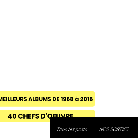
ACCUEIL
A PROPOS
BLOG
CONC
MEILLEURS ALBUMS DE 1968 à 2018
40 CHEFS D'OEUVRE
Découvre
Tous les posts
NOS SORTIES