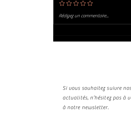
CATHY LEMONS : une chanteuse
Rédigez un commentaire...
géniale où l'émotion prime sur la
démonstration technique
Restez i
Si vous souhaitez suivre nos
actualités, n’hésitez pas à
à notre newsletter.