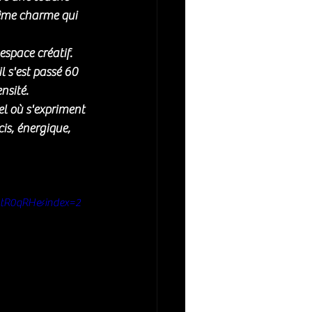
ême charme qui 
espace créatif. 
l s'est passé 60 
nsité.
el où s'expriment 
is, énergique, 
JtR0qRH&index=2