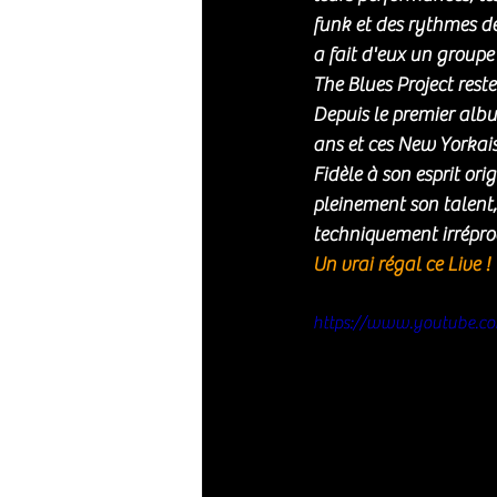
funk et des rythmes d
a fait d'eux un groupe
The Blues Project reste
Depuis le premier albu
ans et ces New Yorkais 
Fidèle à son esprit or
pleinement son talent, 
techniquement irréproc
Un vrai régal ce Live ! 
https://www.youtube.