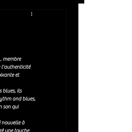
Rock
ZIKERS NIGHT
d , membre 
 l'authenticité 
ixante et 
blues, ils 
hythm and blues, 
n son qui 
 nouvelle à 
gré une touche 