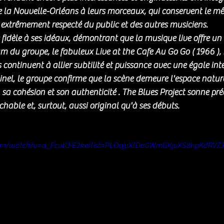
e la Nouvelle-Orléans à leurs morceaux, qui conservent le m
 extrêmement respecté du public et des autres musiciens.
 fidèle à ses idéaux, démontrant que la musique live offre un 
m du groupe, le fabuleux Live at the Cafe Au Go Go ( 1966 ), i
continuent à allier subtilité et puissance avec une égale inte
iginel, le groupe confirme que la scène demeure l'espace natur
sa cohésion et son authenticité . The Blues Project sonne préc
hable et, surtout, aussi original qu'à ses débuts.
com/watch?v=d_FcutU-E2k&list=PLOojvXlDa0WmGKjvXS8hpKdRVZ