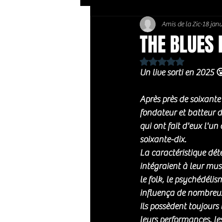
Amis de la Zic
18 janv
Soft Rock / Folk
Jazz
THE BLUES 
Noté NaN étoiles sur 
Country / Americana
Un live sorti en 2025 😮
Après près de soixante
fondateur et batteur d
qui ont fait d'eux l'u
soixante-dix.
La caractéristique déte
intégraient à leur mus
le folk, le psychédélis
influença de nombreux
Ils possèdent toujours
leurs performances, les