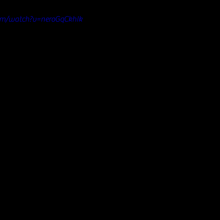
om/watch?v=neroGqCkhIk