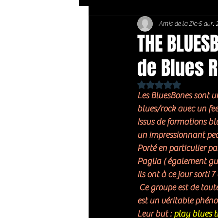
Amis de la Zic
5 avr.
Soft Rock / Folk
Jazz
THE BLUESB
de Blues 
Country / Americana
Noté NaN étoiles sur 
Les BluesBones sont u
blues/rock avec un fee
Issus de formations b
un impressionnant ped
Porté en particulier pa
Paglia ( également gui
Ils ont à ce jour sorti
 Ce groupe est de toute évidence parmi les meilleurs groupes de Blues Rock actuels et Stef Paglia 
est un véritable phénom
Leur but : 
play blues t