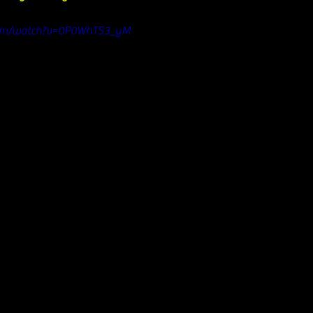
com/watch?v=0P0WhTS3_yM