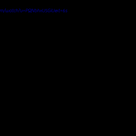
com/watch?v=PQNbhxU5GiU&t=6s