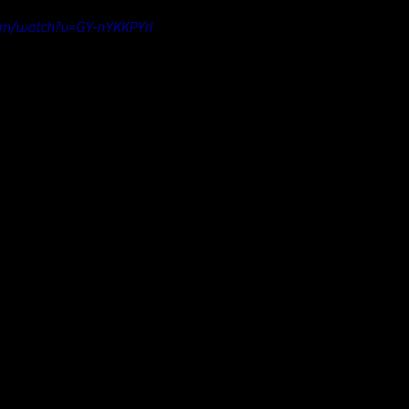
om/watch?v=GY-nYKKPYrI