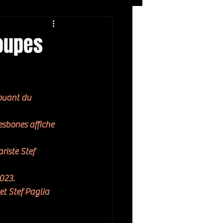
Rock
ZIKERS NIGHT
roupes
ouant du 
sbones affiche 
riste Stef 
023. 