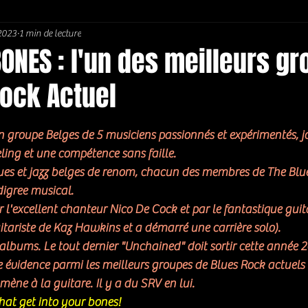
 2023
1 min de lecture
Soul / Funk / Rhythm Blues
Southern rock
Bons Plans
ONES : l'un des meilleurs g
Rock Actuel
5.
n groupe Belges de 5 musiciens passionnés et expérimentés, j
ling et une compétence sans faille. 
lues et jazz belges de renom, chacun des membres de The Blue
igree musical. 
r l'excellent chanteur Nico De Cock et par le fantastique guita
tariste de Kaz Hawkins et a démarré une carrière solo). 
 7 albums. Le tout dernier "Unchained" doit sortir cette année 2
ène à la guitare. Il y a du SRV en lui. 
hat get into your bones! 