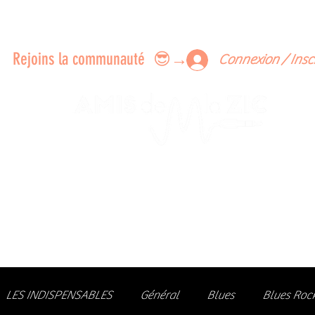
ERTS A FAIRE ENSEMBLE
FEEDBACK SUR LES CONCERTS
LES MEMBRES
Rejoins la communauté 😎→
Connexion / Insc
Le rendez-vous des passionné
de Blues, de Rock et de Soul
Partageons ensemble notre amour de la musique liv
z des artistes, vibrez aux concerts et rejoignez une communa
LES INDISPENSABLES
Général
Blues
Blues Roc