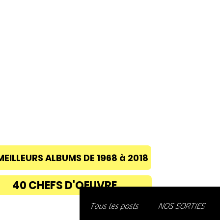
ACCUEIL
A PROPOS
BLOG
CONC
MEILLEURS ALBUMS DE 1968 à 2018
40 CHEFS D'OEUVRE
Découvre
Tous les posts
NOS SORTIES