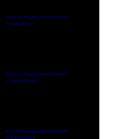
https://www.youtube.com/watch?
v=TgJyJdGvrvs
https://www.youtube.com/watch?
v=saXnQqN0qW4
https://www.youtube.com/watch?
v=uHvTXJzNpTk