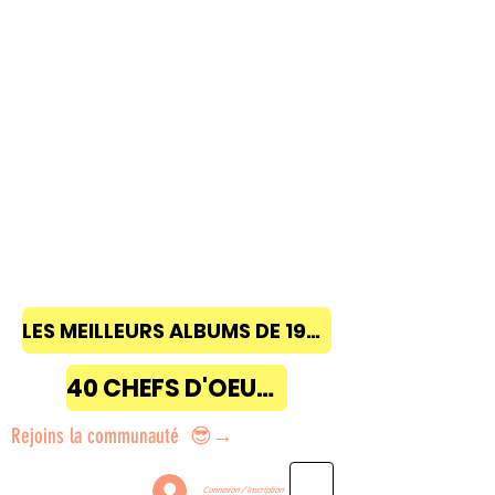
LES MEILLEURS ALBUMS DE 1968 à 2018
40 CHEFS D'OEUVRE
Rejoins la communauté 😎→
Connexion / Inscription