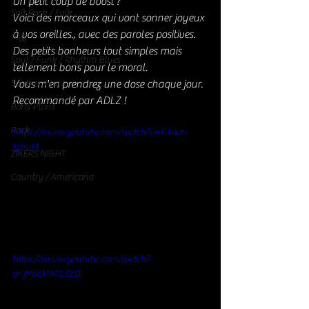
Un petit coup de boost ? 
Soft Rock / Folk
Voici des morceaux qui vont sonner joyeux 
à vos oreilles., avec des paroles positives. 
Jazz
Des petits bonheurs tout simples mais 
Soul / Funk / Rhythm Blues
tellement bons pour le moral. 
Southern rock
Vous m'en prendrez une dose chaque jour. 
Recommandé par ADLZ ! 
Bons Plans
Rock
https://www.youtube.com/watch?v=PAoar-
ighvM
ZIKERS NIGHT
Country / Americana
https://www.youtube.com/watch?
v=zY6cMMtLCcQ