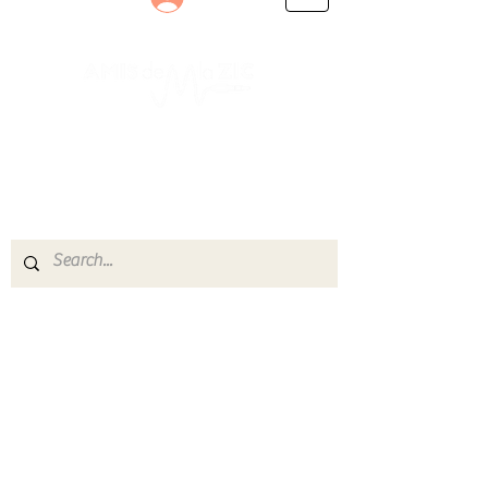
Le rendez-vous des passionnés
de Blues, de Rock et de Soul
Partageons ensemble notre amour de la musique
live.
Découvrez des artistes, vibrez aux concerts et
rejoignez une communauté de passionnés !