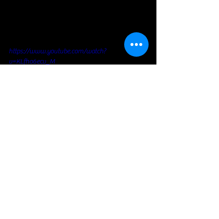
https://www.youtube.com/watch?
v=KLfho6ecv_M
https://www.youtube.com/watch?
v=ydW0PEeybJ8