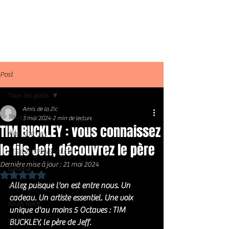
Post
Tous les posts
Amis de la Zic
Tous les posts
3 mai 2024
2 min de lecture
TIM BUCKLEY : vous connaissez
NOS SORTIES
le fils Jeff, découvrez le père
LES INDISPENSABLES
Dernière mise à jour :
21 mai 2024
Général
Noté NaN étoiles sur 5.
Allez puisque l'on est entre nous. Un 
Blues
cadeau. Un artiste essentiel. Une voix 
Blues Rock
unique d'au moins 5 Octaves : TIM 
Rock
BUCKLEY, le père de Jeff. 