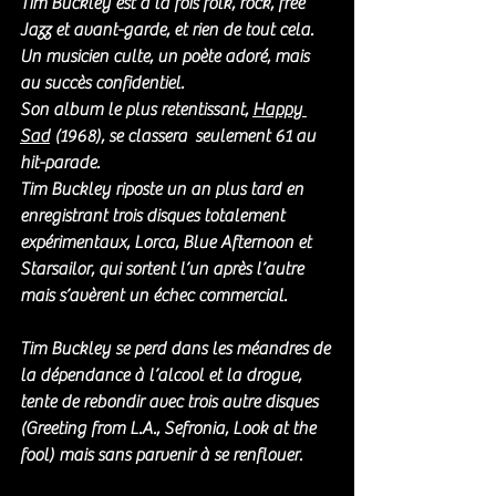
Tim Buckley est à la fois folk, rock, free 
Jazz et avant-garde, et rien de tout cela. 
Un musicien culte, un poète adoré, mais 
au succès confidentiel.
Son album le plus retentissant, 
Happy 
Sad
 (1968), se classera  seulement 61 au 
hit-parade. 
Tim Buckley riposte un an plus tard en 
enregistrant trois disques totalement 
expérimentaux, Lorca, Blue Afternoon et 
Starsailor, qui sortent l’un après l’autre 
mais s’avèrent un échec commercial.
Tim Buckley se perd dans les méandres de 
la dépendance à l’alcool et la drogue, 
tente de rebondir avec trois autre disques 
(Greeting from L.A., Sefronia, Look at the 
fool) mais sans parvenir à se renflouer.