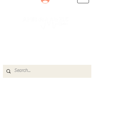
Le rendez-vous des passionnés
de Blues, de Rock et de Soul
Partageons ensemble notre amour de la musique
live.
Découvrez des artistes, vibrez aux concerts et
rejoignez une communauté de passionnés !