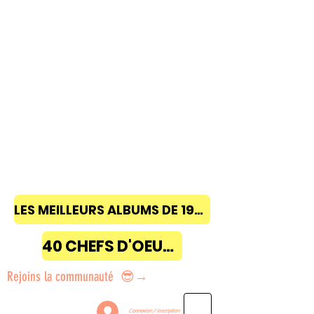
LES MEILLEURS ALBUMS DE 1968 à 2018
40 CHEFS D'OEUVRE
Rejoins la communauté 😎→
Connexion / Inscription