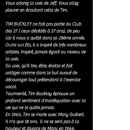
Vous adorez la voix de Jeff. Vous allez 
Soft Rock / Folk
pleurer en écoutant celle de Tim. 
Jazz
TIM BUCKLEY ne fait pas partie du Club 
Soul / Funk / Rhythm Blues
des 27 ( ceux décédés à 27 ans), de peu 
Southern rock
car il nous a quitté dans sa 28ème année. 
Outre son fils, il a inspiré de très nombreux 
Bons Plans
artistes. Inspiré, jamais égalé au niveau de 
Rock
la voix. 
ZIKERS NIGHT
Sa voix, qu'il tire, étire, éraille et fait 
voltiger comme dans le but avoué de 
Country / Americana
décourager tout prétendant à l'exercice 
vocal.
Tourmenté, Tim Buckley éprouve un 
profond sentiment d’inadéquation avec la 
vie qui ne le quitte jamais. 
En 1965, Tim se marie avec Mary Guibert. 
Il n'a que 18 ans.  Il ne se sent pas à la 
hauteur et divorce de Mary en 1966.