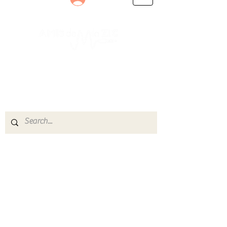
Le rendez-vous des passionnés
de Blues, de Rock et de Soul
Partageons ensemble notre amour de la musique
live.
Découvrez des artistes, vibrez aux concerts et
rejoignez une communauté de passionnés !