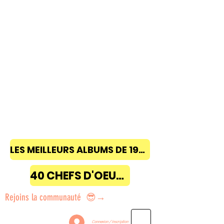
LES MEILLEURS ALBUMS DE 1968 à 2018
40 CHEFS D'OEUVRE
Rejoins la communauté 😎→
Connexion / Inscription