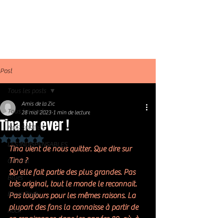
Post
Tous les posts
Amis de la Zic
Tous les posts
28 mai 2023
1 min de lecture
Tina for ever !
NOS SORTIES
Noté NaN étoiles sur 5.
LES INDISPENSABLES
Tina vient de nous quitter. Que dire sur 
Tina ?  
Général
Qu'elle fait partie des plus grandes. Pas 
Blues
très original, tout le monde le reconnait. 
Blues Rock
Pas toujours pour les mêmes raisons. La 
plupart des fans la connaisse à partir de 
Rock