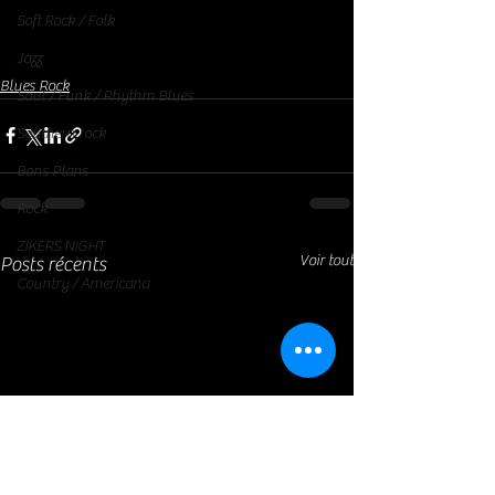
Soft Rock / Folk
Jazz
Blues Rock
Soul / Funk / Rhythm Blues
Southern rock
Bons Plans
Rock
ZIKERS NIGHT
Voir tout
Posts récents
Country / Americana