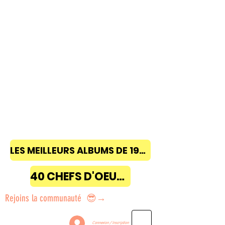
LES MEILLEURS ALBUMS DE 1968 à 2018
40 CHEFS D'OEUVRE
Rejoins la communauté 😎→
Connexion / Inscription