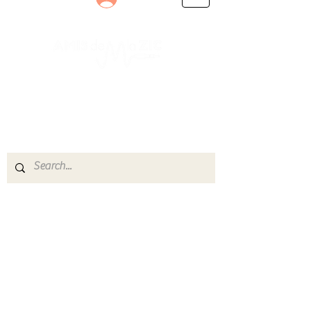
Le rendez-vous des passionnés
de Blues, de Rock et de Soul
Partageons ensemble notre amour de la musique
live.
Découvrez des artistes, vibrez aux concerts et
rejoignez une communauté de passionnés !