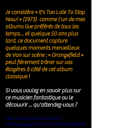
Je considère « It's Too Late To Stop 
Now! » (1973)  comme l'un de mes 
albums live préférés de tous les 
temps… et quelque 50 ans plus 
tard, ce document capture 
quelques moments merveilleux 
de Van sur scène ; « Orangefield » 
peut fièrement trôner sur vos 
étagères à côté de cet album 
classique ! 
Si vous voulez en savoir plus sur 
ce musicien fantastique ou le 
découvrir ... qu'attendez-vous ?
https://www.youtube.com/watch?
v=flR1vzKsasg&list=PLeUM7sm6BWovCszDBYIX