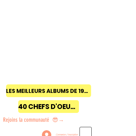
LES MEILLEURS ALBUMS DE 1968 à 2018
40 CHEFS D'OEUVRE
Rejoins la communauté 😎→
Connexion / Inscription