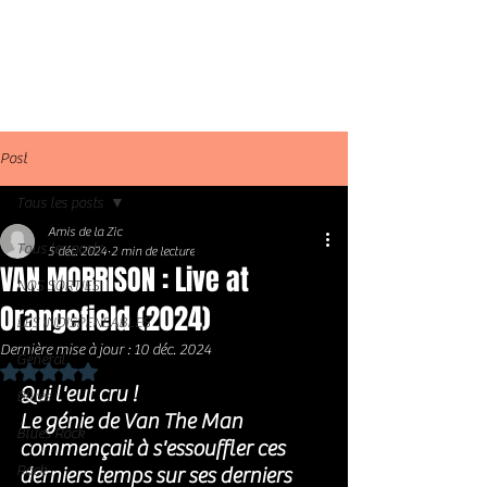
Post
Tous les posts
Amis de la Zic
Tous les posts
5 déc. 2024
2 min de lecture
VAN MORRISON : Live at
NOS SORTIES
Orangefield (2024)
LES INDISPENSABLES
Dernière mise à jour :
10 déc. 2024
Général
Noté NaN étoiles sur 5.
Qui l'eut cru ! 
Blues
Le génie de Van The Man 
Blues Rock
commençait à s'essouffler ces 
Rock
derniers temps sur ses derniers 