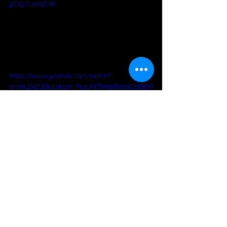
ztDtgTEqNqfHW
https://www.youtube.com/watch?
v=osLD4D3dIuU&list=PLeUM7sm6BWovCszDBYI
XztDtgTEqNqfHW&index=3
https://www.youtube.com/watch?
v=bTIfFe4ehPg&list=PLeUM7sm6BWovCszDBYIX
ztDtgTEqNqfHW&index=4