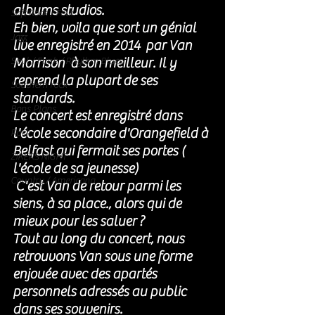
albums studios. 
Soft Rock / Folk
Eh bien, voila que sort un génial 
Jazz
live enregistré en 2014  par Van 
Morrison  à son meilleur. Il y 
Soul / Funk / Rhythm Blues
reprend la plupart de ses 
Southern rock
standards.
Bons Plans
Le concert est enregistré dans 
l'école secondaire d'Orangefield à 
Rock
Belfast qui fermait ses portes ( 
ZIKERS NIGHT
l'école de sa jeunesse) 
Country / Americana
C'est Van de retour parmi les 
siens, à sa place.
, alors qui de 
mieux pour les saluer ? 
Tout au long du concert, nous 
retrouvons Van sous une forme 
enjouée avec des apartés 
personnels adressés au public 
dans ses souvenirs.