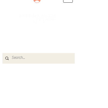
Le rendez-vous des passionnés
de Blues, de Rock et de Soul
Partageons ensemble notre amour de la musique
live.
Découvrez des artistes, vibrez aux concerts et
rejoignez une communauté de passionnés !