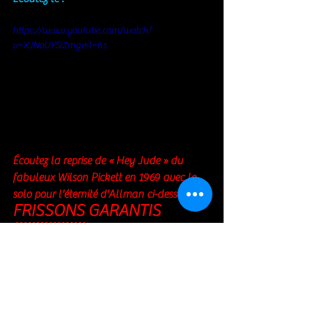
https://www.youtube.com/watch?
v=XJNoUYSiZmg&t=6s
Écoutez la reprise de « Hey Jude » du 
fabuleux Wilson Pickett en 1969 avec le 
solo pour l'éternité d'Allman ci-dessous 
FRISSONS GARANTIS 
!!!!!!!!!!!!!!!!!
https://www.youtube.com/watch?
v=0y8Q2PATVyI