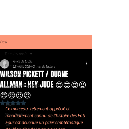
Post
Tous les posts
Amis de la Zic
Tous les posts
12 mars 2024
2 min de lecture
WILSON PICKETT / DUANE
NOS SORTIES
ALLMAN : HEY JUDE 😍😍😍😍
LES INDISPENSABLES
😍😍😍😍
Général
Noté NaN étoiles sur 5.
Blues
Ce morceau  tellement apprécié et 
Blues Rock
mondialement connu de l’histoire des Fab 
Four est devenue un pilier emblématique 
Rock