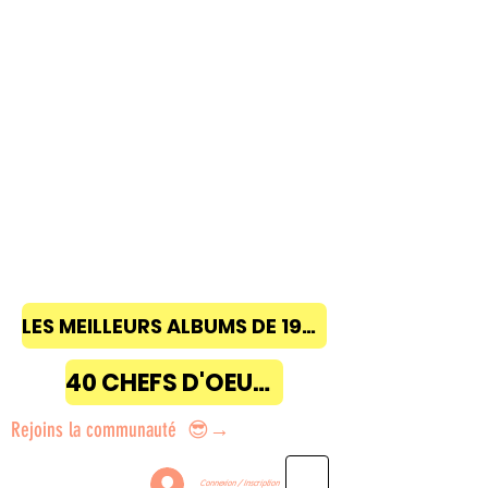
LES MEILLEURS ALBUMS DE 1968 à 2018
40 CHEFS D'OEUVRE
Rejoins la communauté 😎→
Connexion / Inscription