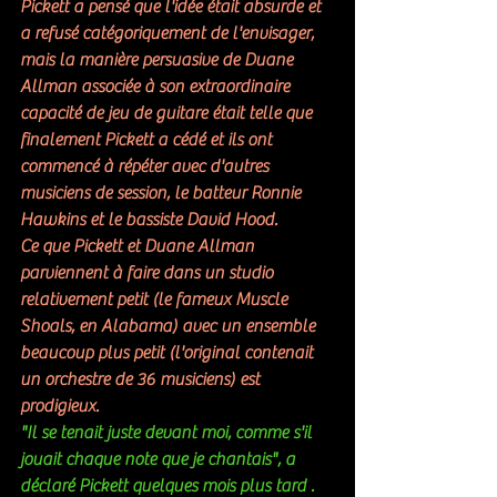
Pickett a pensé que l'idée était absurde et 
a refusé catégoriquement de l'envisager, 
mais la manière persuasive de Duane 
Allman associée à son extraordinaire 
capacité de jeu de guitare était telle que 
finalement Pickett a cédé et ils ont 
commencé à répéter avec d'autres 
musiciens de session, le batteur Ronnie 
Hawkins et le bassiste David Hood.
Ce que Pickett et Duane Allman 
parviennent à faire dans un studio 
relativement petit (le fameux Muscle 
Shoals, en Alabama) avec un ensemble 
beaucoup plus petit (l'original contenait 
un orchestre de 36 musiciens) est 
prodigieux. 
"Il se tenait juste devant moi, comme s'il 
jouait chaque note que je chantais", 
a 
déclaré Pickett quelques mois plus tard
 . 