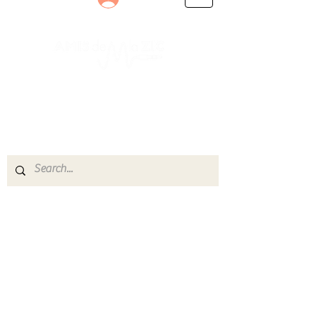
Le rendez-vous des passionnés
de Blues, de Rock et de Soul
Partageons ensemble notre amour de la musique
live.
Découvrez des artistes, vibrez aux concerts et
rejoignez une communauté de passionnés !