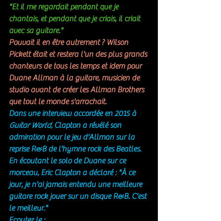
"Et il me regardait pendant que je 
chantais, et pendant que je criais, il criait 
avec sa guitare."
Pouvait il en être autrement ? Wilson 
Pickett était et restera l'un des plus grands 
chanteurs de tous les temps et idem pour 
Duane Allman à la guitare, musicien de 
studio avant de créer les Allman Brothers 
que tout le monde s'arrachait. 
Dans une interview accordée en 2015 à 
Guitar World,
 Clapton a révélé son 
admiration pour le jeu d'Allman sur la 
reprise R&B de l'hymne rock des Beatles. 
En écoutant le solo de Duane sur ce 
morceau, Eric Clapton a déclaré : "À ce 
jour, je n'ai jamais entendu une meilleure 
guitare rock jouer sur un disque R&B. C'est 
le meilleur."
Ecoutez le : 