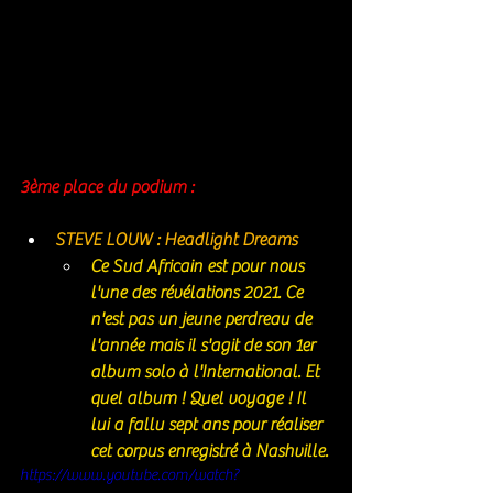
3ème place du podium : 
STEVE LOUW : Headlight Dreams 
Ce Sud Africain est pour nous 
l'une des révélations 2021. Ce 
n'est pas un jeune perdreau de 
l'année mais il s'agit de son 1er 
album solo à l'International. Et 
quel album ! Quel voyage ! Il 
lui a fallu sept ans pour réaliser 
cet corpus enregistré à Nashville. 
https://www.youtube.com/watch?