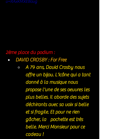
v=RAxKMXEBovg
2ème place du podium : 
DAVID CROSBY : For Free
A 79 ans, David Crosby nous 
offre un bijou. L'icône qui a tant 
donné à la musique nous 
propose l'une de ses oeuvres les 
plus belles. Il aborde des sujets 
déchirants avec sa voix si belle 
et si fragile. Et pour ne rien 
gâcher, la	pochette est très 
belle. Merci Monsieur pour ce 
cadeau ! 