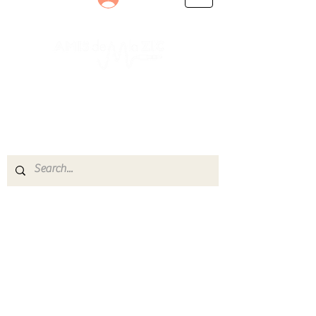
Le rendez-vous des passionnés
de Blues, de Rock et de Soul
Partageons ensemble notre amour de la musique
live.
Découvrez des artistes, vibrez aux concerts et
rejoignez une communauté de passionnés !