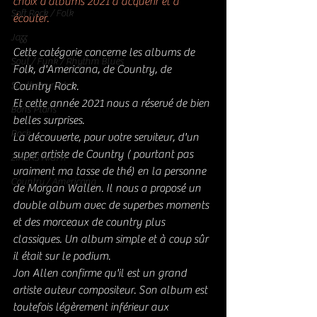
choix d'albums 2021 à acquérir et à 
Soft Rock / Folk
écouter. 
Jazz
Cette catégorie concerne les albums de 
Soul / Funk / Rhythm Blues
Folk, d'Americana, de Country, de 
Southern rock
Country Rock. 
Et cette année 2021 nous a réservé de bien 
Bons Plans
belles surprises. 
Rock
La découverte, pour votre serviteur, d'un 
super artiste de Country ( pourtant pas 
ZIKERS NIGHT
vraiment ma tasse de thé) en la personne 
Country / Americana
de Morgan Wallen. Il nous a proposé un 
double album avec de superbes moments 
et des morceaux de country plus 
classiques. Un album simple et à coup sûr 
il était sur le podium. 
Jon Allen confirme qu'il est un grand 
artiste auteur compositeur. Son album est 
toutefois légèrement inférieur aux 