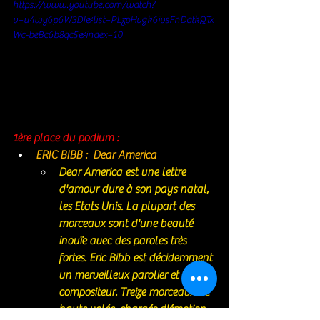
https://www.youtube.com/watch?
v=u4wy6p6W3DI&list=PLzpHvgk6ivsFnDatkQTx
Wc-beBc6b8qc5&index=10
1ère place du podium : 
ERIC BIBB :  Dear America
Dear America
 est une lettre 
d'amour dure à son pays natal, 
les Etats Unis. La plupart des 
morceaux sont d'une beauté 
inouïe avec des paroles très 
fortes. Eric Bibb est décidemment 
un merveilleux parolier et 
compositeur. Treize morceaux de 
haute volée, chargés d'émotion 