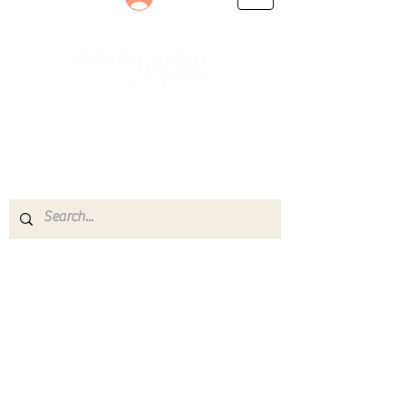
Le rendez-vous des passionnés
de Blues, de Rock et de Soul
Partageons ensemble notre amour de la musique
live.
Découvrez des artistes, vibrez aux concerts et
rejoignez une communauté de passionnés !