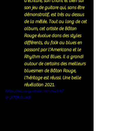
d'écriture, son chant et bien sûr 
son jeu de guitare qui, sans être 
démonstratif, est très au dessus 
de la mêlée. Tout au long de cet 
album, cet artiste de Bâton 
Rouge évolue dans des styles 
différents, du folk au blues en 
passant par l'Americana et le 
Rhythm and Blues. Il a grandi 
autour de certains des meilleurs 
bluesmen de Bâton Rouge, 
l'héritage est réussi. Une belle 
révélation 2021. 
https://www.youtube.com/watch?
v=jXTEkiGwIoE