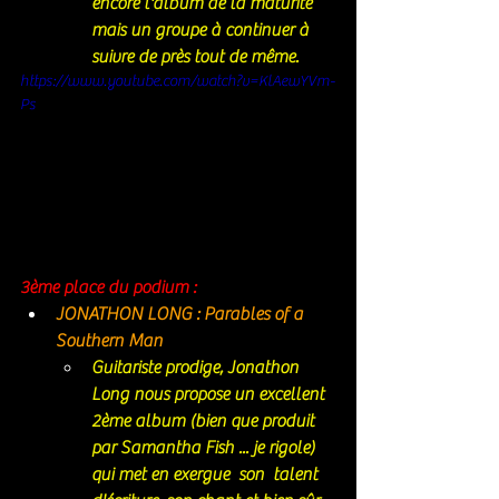
encore l'album de la maturité 
mais un groupe à continuer à 
suivre de près tout de même. 
https://www.youtube.com/watch?v=KlAewYVm-
Ps
3ème place du podium : 
JONATHON LONG : Parables of a 
Southern Man
Guitariste prodige, Jonathon 
Long nous propose un excellent 
2ème album (bien que produit 
par Samantha Fish ... je rigole)  
qui met en exergue  son  talent 