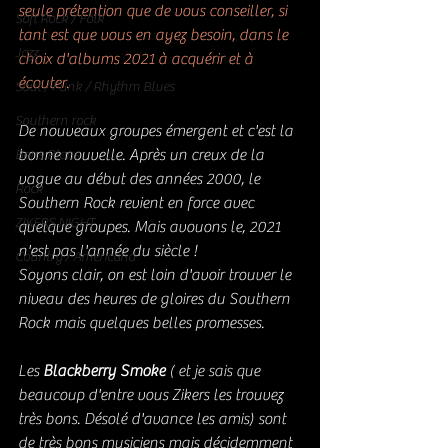
seule prétention que de vous conseiller, si 
Soft Rock / Folk
tant est que vous en ayez besoin, dans le 
Jazz
choix d'albums 2021 à acquérir et à 
écouter. 
Soul / Funk / Rhythm Blues
Southern rock
De nouveaux groupes émergent et c'est la 
bonne nouvelle. Après un creux de la 
Bons Plans
vague au début des années 2000, le 
Rock
Southern Rock revient en force avec 
ZIKERS NIGHT
quelque groupes. Mais avouons le, 2021 
n'est pas l'année du siècle !
Country / Americana
Soyons clair, on est loin d'avoir trouver le 
niveau des heures de gloires du Southern 
Rock mais quelques belles promesses. 
Les 
Blackberry Smoke
 ( et je sais que 
beaucoup d'entre vous Zikers les trouvez 
très bons. Désolé d'avance les amis) sont 
de très bons musiciens mais décidemment 