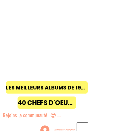
LES MEILLEURS ALBUMS DE 1968 à 2018
40 CHEFS D'OEUVRE
Rejoins la communauté 😎→
Connexion / Inscription