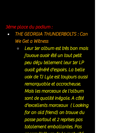
3ème place du podium : 
THE GEORGIA THUNDERBOLTS : Can 
We Get a Witness
Leur 1er album est très bon mais 
j'avoue avoir été un tout petit 
peu déçu tellement leur 1er LP 
avait généré d'espoirs. La belle 
voix de TJ Lyle est toujours aussi 
remarquable et accrocheuse. 
Mais les morceaux de l'album 
sont de qualité inégale. A côté 
d'excellents morceaux  ( Looking 
for an old friend) on trouve du 
passe partout et 2 reprises pas 
totalement emballantes. Pas 