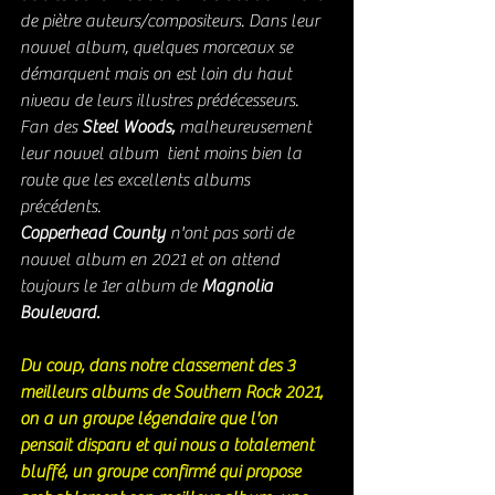
de piètre auteurs/compositeurs. Dans leur 
nouvel album, quelques morceaux se 
démarquent mais on est loin du haut 
niveau de leurs illustres prédécesseurs. 
Fan des 
Steel Woods, 
malheureusement 
leur nouvel album
 tient moins bien la 
route que les excellents albums 
précédents. 
Copperhead County
 n'ont pas sorti de 
nouvel album en 2021 et on attend 
toujours le 1er album de 
Magnolia 
Boulevard. 
Du coup, dans notre classement des 3  
meilleurs albums de Southern Rock 2021, 
on a un groupe légendaire que l'on 
pensait disparu et qui nous a totalement 
bluffé, un groupe confirmé qui propose 