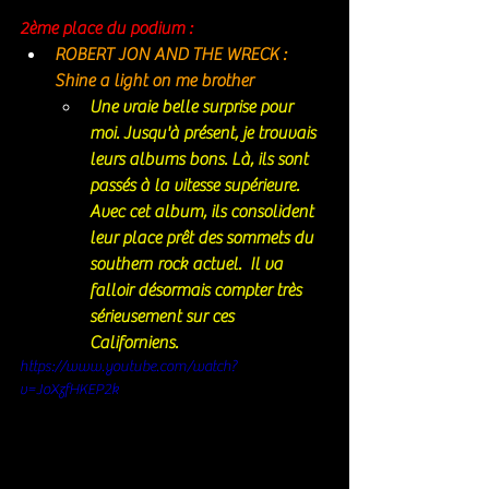
2ème place du podium : 
ROBERT JON AND THE WRECK : 
Shine a light on me brother
Une vraie belle surprise pour 
moi. Jusqu'à présent, je trouvais 
leurs albums bons. Là, ils sont 
passés à la vitesse supérieure. 
Avec cet album, ils consolident 
leur place prêt des sommets du 
southern rock actuel.  Il va 
falloir désormais compter très 
sérieusement sur ces 
Californiens. 
https://www.youtube.com/watch?
v=JoXzfHKEP2k