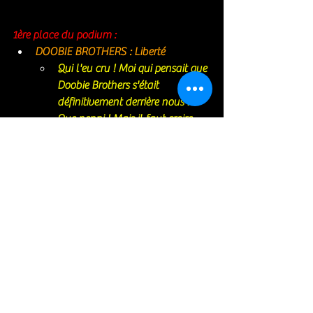
1ère place du podium : 
DOOBIE BROTHERS : Liberté
Qui l'eu cru ! Moi qui pensait que 
Doobie Brothers s'était 
définitivement derrière nous ! 
Que nenni ! Mais il faut croire 
décidemment que c'est dans les 
vieux pots que l'on fait les 
meilleures confitures musicales. 
Listen to the music and 
welcome back Doobie Brothers 
!Rien à jeter dans cet album qui 
si vous l'écoutez tournera en 
boucle sur votre platine. Ces 
mecs ont vraiment un talent 
incroyable pour la mélodie. Il 
s'agit du premier nouvel album 