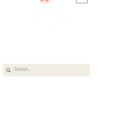
Le rendez-vous des passionnés
de Blues, de Rock et de Soul
Partageons ensemble notre amour de la musique
live.
Découvrez des artistes, vibrez aux concerts et
rejoignez une communauté de passionnés !