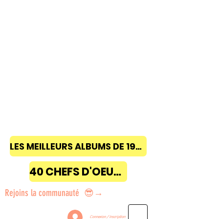
LES MEILLEURS ALBUMS DE 1968 à 2018
40 CHEFS D'OEUVRE
Rejoins la communauté 😎→
Connexion / Inscription