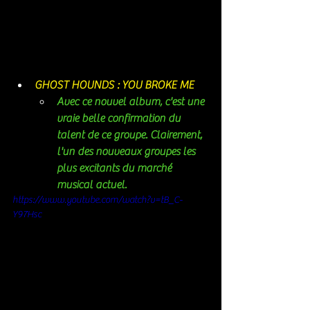
GHOST HOUNDS : YOU BROKE ME
Avec ce nouvel album, c'est une 
vraie belle confirmation du 
talent de ce groupe. Clairement, 
l'un des nouveaux groupes les 
plus excitants du marché 
musical actuel. 
https://www.youtube.com/watch?v=tB_C-
Y97Hsc