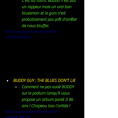
C'est du lourd. Bubba n'est pas 
un rappeur mais un vrai bon 
bluesman et le gars n'est 
probablement pas prêt d'arrêter 
de nous bluffer. 
https://www.youtube.com/watch?
v=D7EmFUKMH-c
BUDDY GUY : THE BLUES DON'T LIE
Comment ne pas avoir BUDDY 
sur le podium lorsqu'il vous 
propose un album pareil à 86 
ans ! Chapeau bas l'artiste ! 
https://www.youtube.com/watch?
v=IhyXxLWdO1k