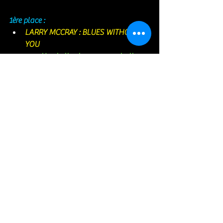
1ère place : 
LARRY MCCRAY : BLUES WITHOUT 
YOU 
Une belle claque que cet album 
de Larry McCray. Des Blues a 
tomber par terre. Rien que pour 
le morceau éponyme ... On en 
redemande ! 
https://www.youtube.com/watch?
v=vtanoCbvwA0
https://www.youtube.com/watch?