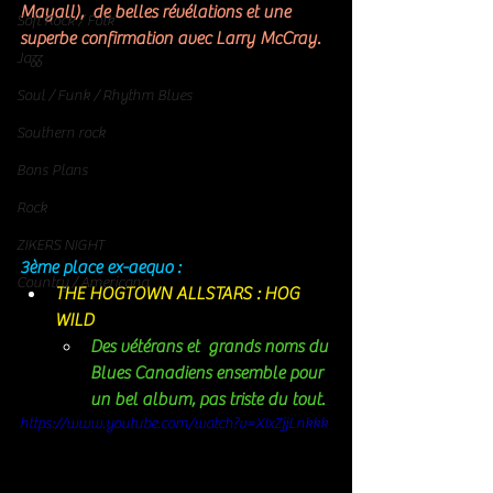
Mayall),  de belles révélations et une 
Soft Rock / Folk
superbe confirmation avec Larry McCray. 
Jazz
Soul / Funk / Rhythm Blues
Southern rock
Bons Plans
Rock
ZIKERS NIGHT
3ème place ex-aequo : 
Country / Americana
THE HOGTOWN ALLSTARS : HOG 
WILD
Des vétérans et  grands noms du 
Blues Canadiens ensemble pour 
un bel album, pas triste du tout. 
https://www.youtube.com/watch?v=XIxZjjLnkkk