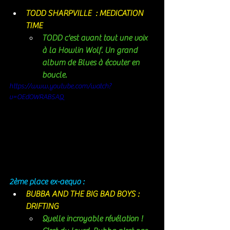
TODD SHARPVILLE  : MEDICATION 
TIME
TODD c'est avant tout une voix 
à la Howlin Wolf. Un grand 
album de Blues à écouter en 
boucle. 
https://www.youtube.com/watch?
v=OEdOWRAB5AQ
2ème place ex-aequo : 
BUBBA AND THE BIG BAD BOYS : 
DRIFTING 
Quelle incroyable révélation ! 