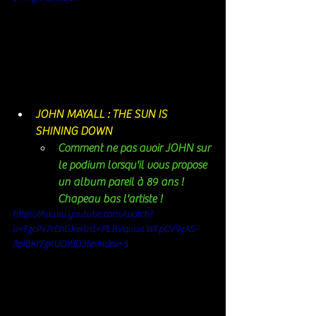
JOHN MAYALL : THE SUN IS 
SHINING DOWN 
Comment ne pas avoir JOHN sur 
le podium lorsqu'il vous propose 
un album pareil à 89 ans ! 
Chapeau bas l'artiste ! 
https://www.youtube.com/watch?
v=FzcPx7rEhGk&list=PLBVquwLWFpCV9zAS-
8pIBKrFzKUOYdD3t&index=5