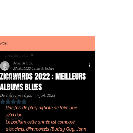
Post
Tous les posts
Amis de la Zic
Tous les posts
27 déc. 2022
1 min de lecture
ZICAWARDS 2022 : MEILLEURS
NOS SORTIES
ALBUMS BLUES
LES INDISPENSABLES
Dernière mise à jour :
4 juil. 2025
Général
Noté NaN étoiles sur 5.
Une fois de plus, difficile de faire une 
Blues
sélection. 
Blues Rock
Le podium cette année est composé 
Rock
d'anciens, d'immortels (Buddy Guy, John 