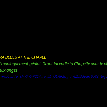
RA BLUES AT THE CHAPEL 
moniaquement génial. Grant incendie la Chapelle pour le plu
 aux anges
om/watch?v=sMRFR4P2DAk&list=OLAK5uy_n-sZQsf5vaiT9oYZn1j-zv