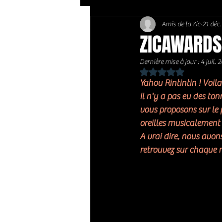
Amis de la Zic
21 déc
Soft Rock / Folk
Jazz
ZICAWARDS
Dernière mise à jour :
4 juil. 
Country / Americana
Noté NaN étoiles sur 
Yahou Rintintin ! Voil
Il n'y a pas eu des to
vous proposons sur le 
oreilles musicalement
A vrai dire, nous avon
retrouvez sur chaque 