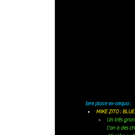
1ere place ex-aequo : 
MIKE ZITO : BLU
Un très gran
l'on a des ch