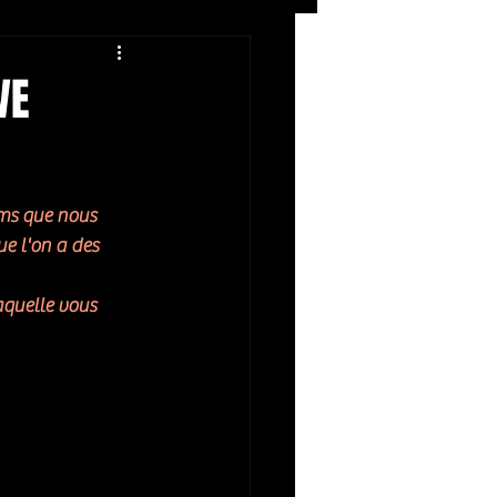
Rock
ZIKERS NIGHT
VE
ums que nous 
e l'on a des 
aquelle vous 