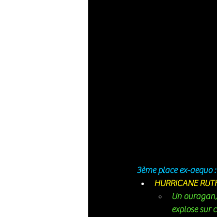
3ème place ex-aequo :
HURRICANE RUTH 
Un ouragan, 
explose sur 