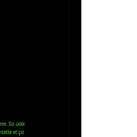
ne. Sa voix 
telle et ça 