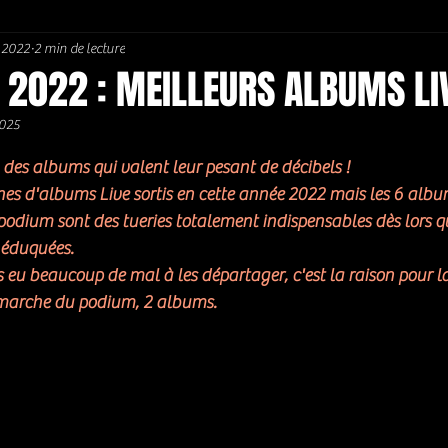
. 2022
2 min de lecture
Soul / Funk / Rhythm Blues
Southern rock
Bons Plans
 2022 : MEILLEURS ALBUMS LI
2025
5.
a des albums qui valent leur pesant de décibels ! 
nnes d'albums Live sortis en cette année 2022 mais les 6 alb
podium sont des tueries totalement indispensables dès lors qu
 éduquées. 
s eu beaucoup de mal à les départager, c'est la raison pour l
marche du podium, 2 albums. 