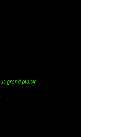
s grand plaisir 
C_q-