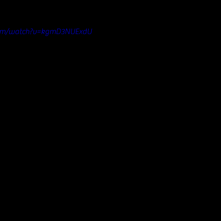
com/watch?v=kgmD3NUExdU