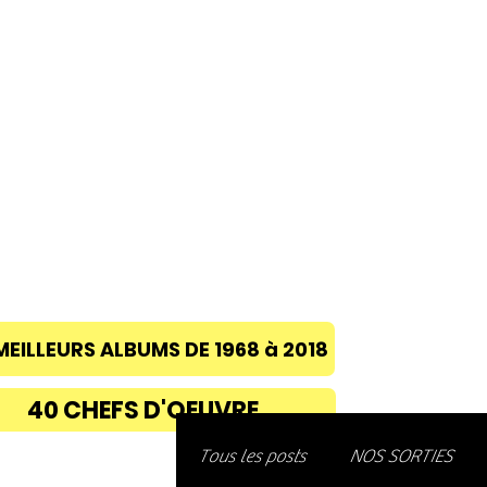
ACCUEIL
A PROPOS
BLOG
CONC
MEILLEURS ALBUMS DE 1968 à 2018
40 CHEFS D'OEUVRE
Découvre
Tous les posts
NOS SORTIES