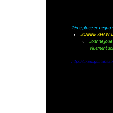
2ème place ex-aequo :
JOANNE SHAW TA
Joanne joue e
Vivement son 
https://www.youtube.c