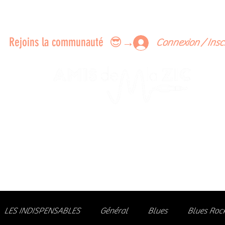
ERTS A FAIRE ENSEMBLE
FEEDBACK SUR LES CONCERTS
LES MEMBRES
Rejoins la communauté 😎→
Connexion / Insc
Le rendez-vous des passionné
de Blues, de Rock et de Soul
Partageons ensemble notre amour de la musique liv
z des artistes, vibrez aux concerts et rejoignez une communa
LES INDISPENSABLES
Général
Blues
Blues Roc