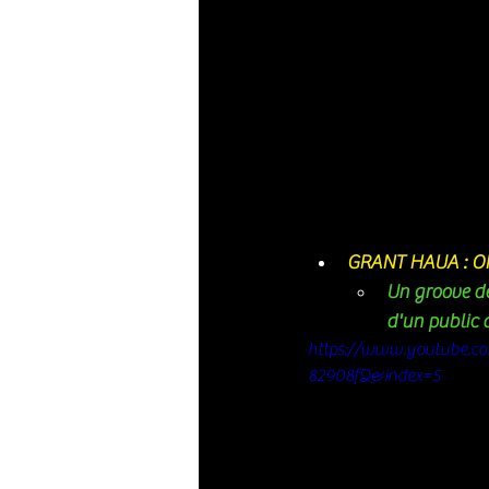
GRANT HAUA : O
Un groove dé
d'un public
https://www.youtube.c
82908fQ&index=5