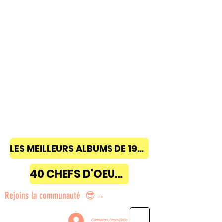
LES MEILLEURS ALBUMS DE 1968 à 2018
40 CHEFS D'OEUVRE
Rejoins la communauté 😎→
Connexion / Inscription