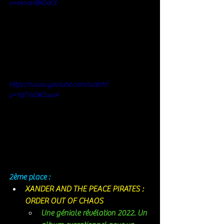
v=e4naH8kDaCE
https://www.youtube.com/watch?
v=YqTVsOkZwuA
2ème place : 
XANDER AND THE PEACE PIRATES : 
ORDER OUT OF CHAOS 
Une géniale révélation 2022. Un 