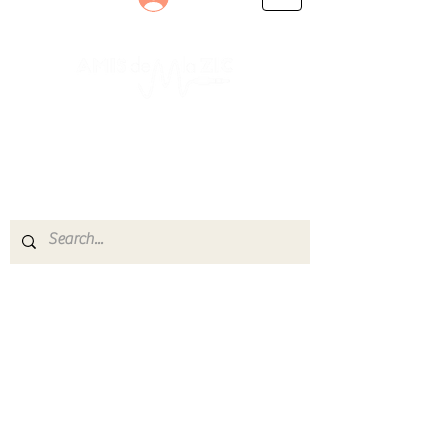
Le rendez-vous des passionnés
de Blues, de Rock et de Soul
Partageons ensemble notre amour de la musique
live.
Découvrez des artistes, vibrez aux concerts et
rejoignez une communauté de passionnés !