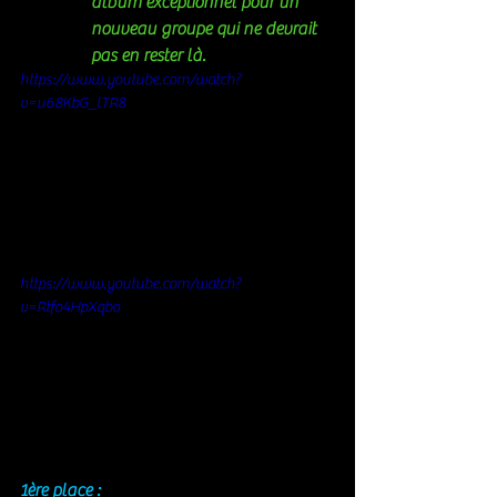
album exceptionnel pour un 
nouveau groupe qui ne devrait 
pas en rester là. 
https://www.youtube.com/watch?
v=u68KbG_lTR8
https://www.youtube.com/watch?
v=Rtfo4HpXqbo
1ère place : 