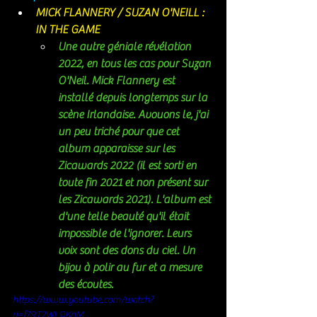
MICK FLANNERY / SUZAN O'NEILL : 
IN THE GAME 
Une autre géniale révélation 
2022, en tous les cas pour Suzan 
O'Neil. Mick Flannery est 
installé depuis longtemps sur la 
scène Irlandaise. Avouons le, j'ai 
un peu triché pour que cet 
album apparaisse sur les 
Zicawards 2022 (il est sorti en 
toute fin 2021 et non présent sur 
les Zicawards 2021). L'album est 
d'une telle beauté qu'il était 
impossible de l'ignorer. Leurs 
voix sont des dons du ciel. Un 
bijou à polir au fur et a mesure 
des écoutes. 
https://www.youtube.com/watch?
v=f79T2WLQKoM