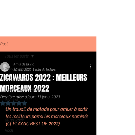
Post
Tous les posts
Amis de la Zic
Tous les posts
30 déc. 2022
1 min de lecture
ZICAWARDS 2022 : MEILLEURS
NOS SORTIES
MORCEAUX 2022
LES INDISPENSABLES
Dernière mise à jour :
13 janv. 2023
Général
Noté NaN étoiles sur 5.
Un travail de malade pour arriver à sortir 
Blues
les meilleurs parmi les morceaux nominés 
Blues Rock
(Cf PLAYZIC BEST OF 2022)
Rock