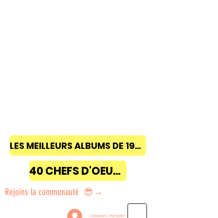
LES MEILLEURS ALBUMS DE 1968 à 2018
40 CHEFS D'OEUVRE
Rejoins la communauté 😎→
Connexion / Inscription