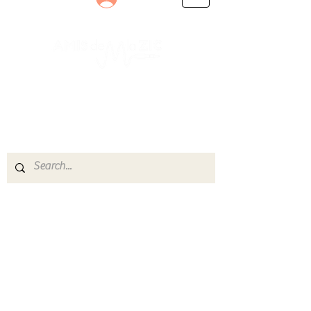
Le rendez-vous des passionnés
de Blues, de Rock et de Soul
Partageons ensemble notre amour de la musique
live.
Découvrez des artistes, vibrez aux concerts et
rejoignez une communauté de passionnés !