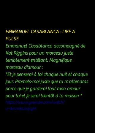
EMMANUEL CASABLANCA : LIKE A 
PULSE 
Emmanuel Casablanca accompagné de 
Kat Riggins pour un morceau juste 
terriblement entêtant. Magnifique 
morceau d'amour : 
"Et je penserai à toi chaque nuit et chaque 
jour. Promets-moi juste que tu m'attendras 
parce que je garderai tout mon amour 
pour toi et je serai bientôt à la maison "
https://www.youtube.com/watch?
v=8mmBsl6qcyM