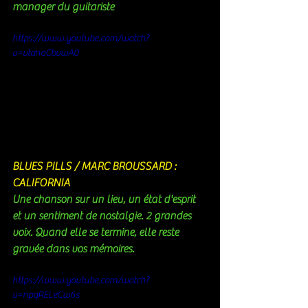
manager du guitariste
https://www.youtube.com/watch?
v=vtanoCbvwA0
BLUES PILLS / MARC BROUSSARD : 
CALIFORNIA 
Une chanson sur un lieu, un état d'esprit 
et un sentiment de nostalgie. 2 grandes 
voix. Quand elle se termine, elle reste 
gravée dans vos mémoires.
https://www.youtube.com/watch?
v=npqRELeCw6s