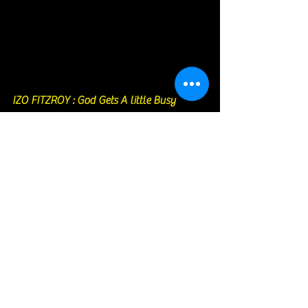
IZO FITZROY : 
God Gets A little Busy 
Sometimes
Lumineux ! La nouvelle très grande 
chanteuse. Son timbre de voix est unique. 
Selon mes sources, il est prévu qu'elle 
passe au New Morning au Printemps 
2023. A ne pas louper ! 
https://www.youtube.com/watch?
v=WBUJNNfpMNU