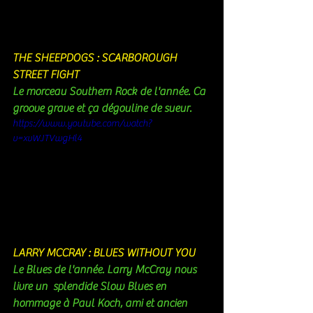
THE SHEEPDOGS : SCARBOROUGH 
STREET FIGHT
Le morceau Southern Rock de l'année. Ca 
groove grave et ça dégouline de sueur. 
https://www.youtube.com/watch?
v=xvWJTVwgHl4
LARRY MCCRAY : BLUES WITHOUT YOU 
Le Blues de l'année. Larry McCray nous 
livre un  splendide Slow Blues en 
hommage à Paul Koch, ami et ancien 