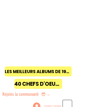
LES MEILLEURS ALBUMS DE 1968 à 2018
40 CHEFS D'OEUVRE
Rejoins la communauté 😎→
Connexion / Inscription