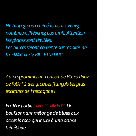
Ne loupez pas cet événement ! Venez 
nombreux. Prévenez vos amis. Attention 
les places sont limitées. 
Les billets seront en vente sur les sites de 
la FNAC et de BILLETREDUC. 
Au programme, un concert de Blues Rock 
de folie ! 2 des groupes français les plus 
excitants de l'hexagone ! 
En 1ère partie : 
THE STRIKERS
. Un 
bouillonnant mélange de blues aux 
accents rock qui invite à une danse 
frénétique.