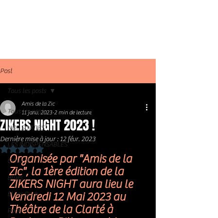
Post
Tous les posts
Amis de la Zic
Tous les posts
11 janv. 2023
2 min de lecture
ZIKERS NIGHT 2023 !
NOS SORTIES
Dernière mise à jour :
12 févr. 2023
LES INDISPENSABLES
Noté NaN étoiles sur 5.
Organisée par "Amis de la 
Général
Zic", la 1ère édition de la 
Blues
ZIKERS NIGHT aura lieu le 
Blues Rock
Vendredi 12 Mai 2023 au 
Théâtre de la Clarté à 
Rock