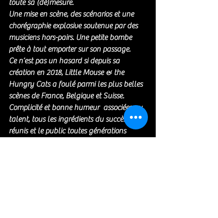
toute sa (dé)mesure.
Une mise en scène, des scénarios et une 
chorégraphie explosive soutenue par des 
musiciens hors-pairs. Une petite bombe 
prête à tout emporter sur son passage.
Ce n’est pas un hasard si depuis sa 
création en 2018, Little Mouse & the 
Hungry Cats a foulé parmi les plus belles 
scènes de France, Belgique et Suisse.
Complicité et bonne humeur  associées au 
talent, tous les ingrédients du succès sont 
réunis et le public toutes générations 
confondues ne s’y trompe pas.
A venir des posts plus détaillés sur ces 2 
groupes 
Réservez dès maintenant cet événement 
dans vos agendas. Promis, vous ne le 