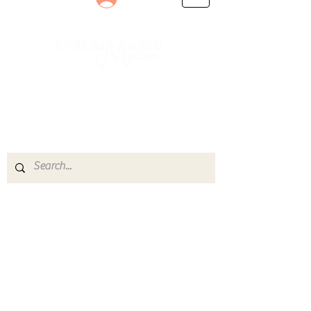
Le rendez-vous des passionnés
de Blues, de Rock et de Soul
Partageons ensemble notre amour de la musique
live.
Découvrez des artistes, vibrez aux concerts et
rejoignez une communauté de passionnés !