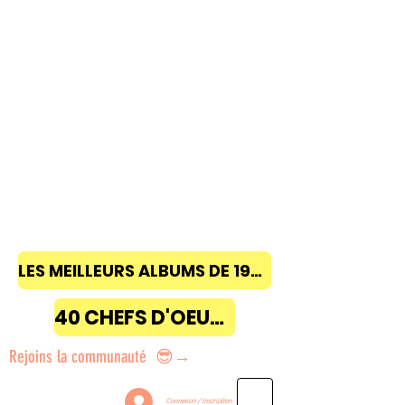
LES MEILLEURS ALBUMS DE 1968 à 2018
40 CHEFS D'OEUVRE
Rejoins la communauté 😎→
Connexion / Inscription