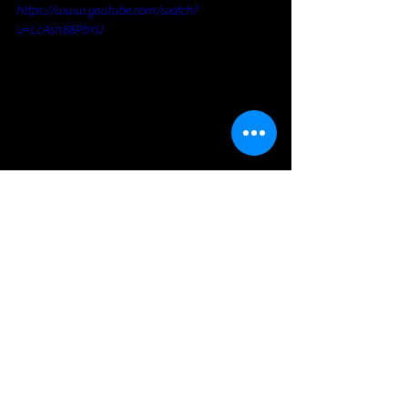
https://www.youtube.com/watch?
v=LcAsn88PbYU
Blues
Voir tout
Posts récents