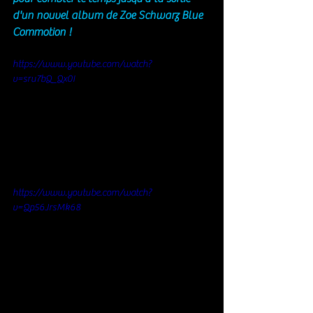
d'un nouvel album de Zoe Schwarz Blue 
Commotion !
https://www.youtube.com/watch?
v=sru7bQ_Qx0I
https://www.youtube.com/watch?
v=Qp56JrsMk68