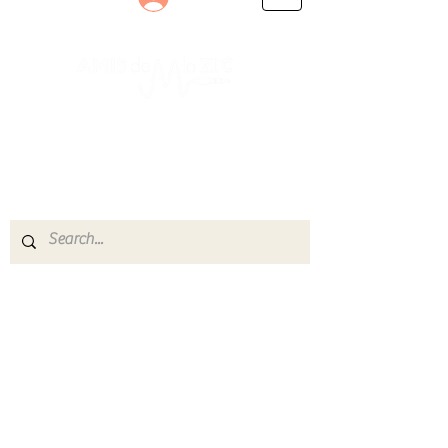
Le rendez-vous des passionnés
de Blues, de Rock et de Soul
Partageons ensemble notre amour de la musique
live.
Découvrez des artistes, vibrez aux concerts et
rejoignez une communauté de passionnés !