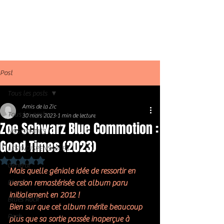
Post
Tous les posts
Amis de la Zic
Tous les posts
30 mars 2023
1 min de lecture
Zoe Schwarz Blue Commotion :
NOS SORTIES
Good Times (2023)
LES INDISPENSABLES
Noté NaN étoiles sur 5.
Général
Mais quelle géniale idée de ressortir en 
Blues
version remastérisée cet album paru 
initialement en 2012 !
Blues Rock
Bien sur que cet album mérite beaucoup 
Rock
plus que sa sortie passée inaperçue à 