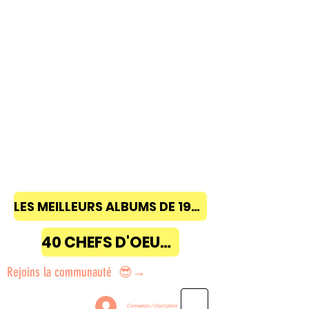
LES MEILLEURS ALBUMS DE 1968 à 2018
40 CHEFS D'OEUVRE
Rejoins la communauté 😎→
Connexion / Inscription