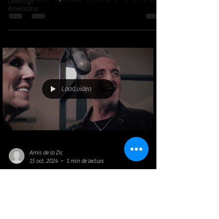
Country /
Americana
Load video
Amis de la Zic
15 oct. 2024
1 min de lecture
Blues Rock
COLIN JAMES : CHASING THE
SUN (2024)