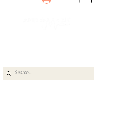
Le rendez-vous des passionnés
de Blues, de Rock et de Soul
Partageons ensemble notre amour de la musique
live.
Découvrez des artistes, vibrez aux concerts et
rejoignez une communauté de passionnés !