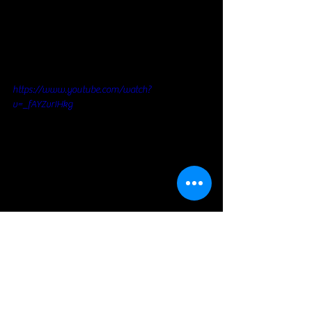
https://www.youtube.com/watch?
v=_fAYZvrIHkg
ALBUM
BOB SEGER
Rock