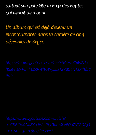
surtout son pote Glenn Frey des Eagles 
qui venait de mourir. 
Un album qui est déjà devenu un 
incontournable dans la carrière de cinq 
décennies de Seger.
https://www.youtube.com/watch?v=mZpW8db-
hSI&list=PLFhLoeRWhGWy5EJT2Pd04NTuMhfSa
9uor
https://www.youtube.com/watch?
v=CBGCid6NkZY&list=PLzGotn8LeP0d7XTPOPz5
PBT0X5_gAgx6w&index=2