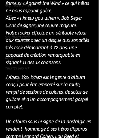
fameux « Against the Wind » ce qui hélas 
Soft Rock / Folk
ne nous rajeunit guère.
Jazz
Avec « I knew you when », Bob Seger 
vient de signer une œuvre majeure. 
Soul / Funk / Rhythm Blues
Notre rocker effectue un véritable retour 
Southern rock
aux sources avec un disque aux sonorités 
très rock démontrant à 72 ans, une 
Bons Plans
capacité de création remarquable en 
Rock
signant 11 des 13 chansons.
ZIKERS NIGHT
I Knew You When
 est le genre d'album 
Country / Americana
conçu pour être emporté sur la route, 
rempli de sections de cuivres, de solos de 
guitare et d'un accompagnement gospel 
complet.
Un album sous le signe de la nostalgie en 
rendant  hommage à ses héros disparus 
comme Leonard Cohen, Lou Reed et 