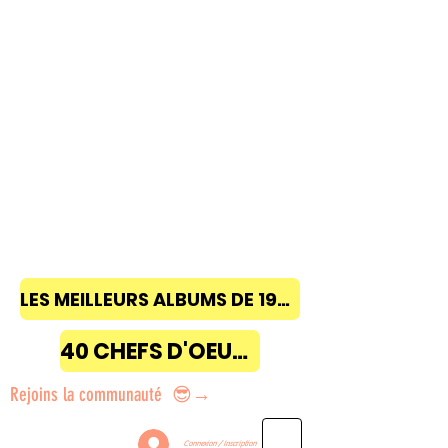
LES MEILLEURS ALBUMS DE 1968 à 2018
40 CHEFS D'OEUVRE
Rejoins la communauté 😎→
Connexion / Inscription