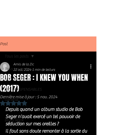
Post
Tous les posts
Amis de la Zic
Tous les posts
22 oct. 2024
1 min de lecture
BOB SEGER : I KNEW YOU WHEN
NOS SORTIES
(2017)
LES INDISPENSABLES
Dernière mise à jour :
5 nov. 2024
Général
Noté NaN étoiles sur 5.
Depuis quand un album studio de Bob 
Blues
Seger n’avait exercé un tel pouvoir de 
Blues Rock
séduction sur mes oreilles ?
Rock
Il faut sans doute remonter à la sortie du 