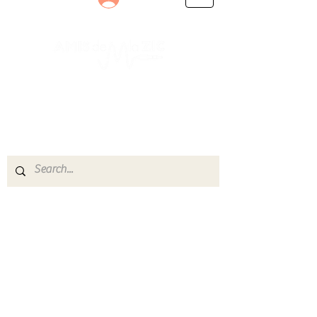
Le rendez-vous des passionnés
de Blues, de Rock et de Soul
Partageons ensemble notre amour de la musique
live.
Découvrez des artistes, vibrez aux concerts et
rejoignez une communauté de passionnés !