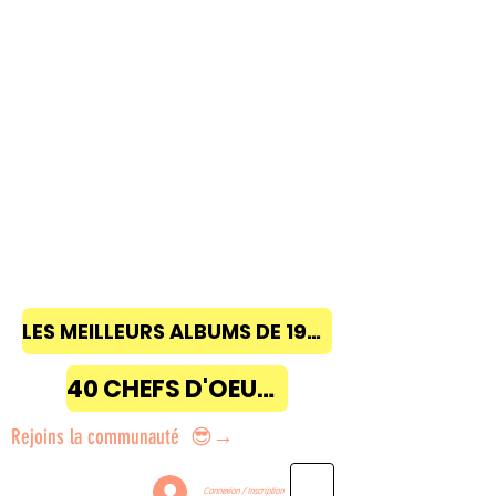
LES MEILLEURS ALBUMS DE 1968 à 2018
40 CHEFS D'OEUVRE
Rejoins la communauté 😎→
Connexion / Inscription