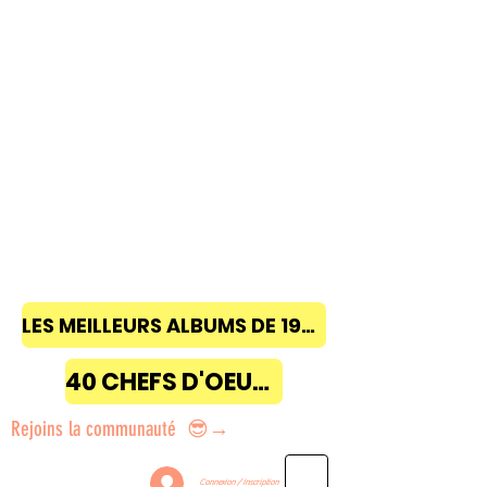
LES MEILLEURS ALBUMS DE 1968 à 2018
40 CHEFS D'OEUVRE
Rejoins la communauté 😎→
Connexion / Inscription