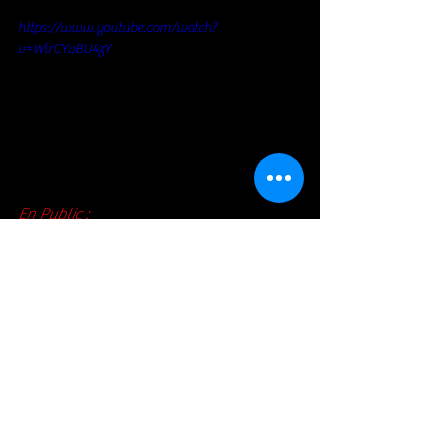
https://www.youtube.com/watch?
v=WlrCYvBU4zY
En Public : 
https://www.youtube.com/watch?
v=GusqLDlJ84U
Soul / Funk / Rhythm Blues