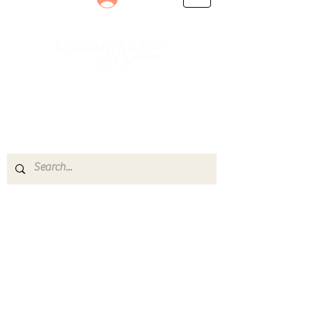
Le rendez-vous des passionnés
de Blues, de Rock et de Soul
Partageons ensemble notre amour de la musique
live.
Découvrez des artistes, vibrez aux concerts et
rejoignez une communauté de passionnés !