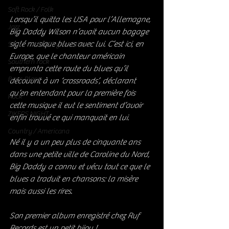
Soft Rock / Folk
Lorsqu’il quitta les USA pour l’Allemagne, 
Jazz
Big Daddy Wilson n’avait aucun bagage 
siglé musique blues avec lui. C’est ici, en 
Soul / Funk / Rhythm Blues
Europe, que le chanteur américain 
Southern rock
emprunta cette route du blues qu’il 
Bons Plans
découvrit à un ‘crossroads’, déclarant 
qu’en entendant pour la première fois 
Rock
cette musique il eut le sentiment d’avoir 
ZIKERS NIGHT
enfin trouvé ce qui manquait en lui.
Country / Americana
Né il y a un peu plus de cinquante ans 
dans une petite ville de Caroline du Nord, 
Big Daddy a connu et vécu tout ce que le 
blues a traduit en chansons: la misère 
mais aussi les rires. 
Son premier album enregistré chez Ruf 
Records est un petit bijou ! 