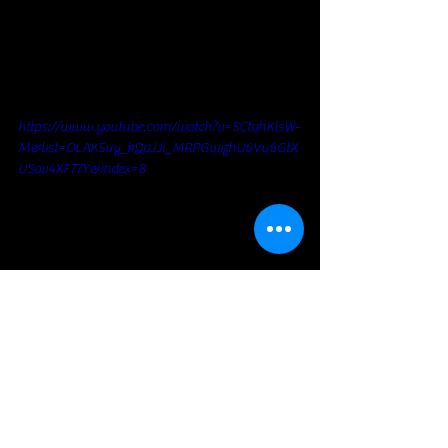
https://www.youtube.com/watch?v=SCtahKlsW-
M&list=OLAK5uy_kQaJJi_MRPGwizhU6Vu6GtX
USov4XF77Y&index=8
Rock