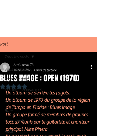
Post
Tous les posts
Amis de la Zic
Tous les posts
10 févr. 2023
1 min de lecture
BLUES IMAGE : OPEN (1970)
NOS SORTIES
Noté NaN étoiles sur 5.
LES INDISPENSABLES
Un album de derrière les fagots. 
Un album de 1970 du groupe de la région 
Général
de Tampa en Floride : Blues Image 
Blues
Un groupe formé de membres de groupes 
Blues Rock
locaux réunis par le guitariste et chanteur 
principal Mike Pinera.
Rock