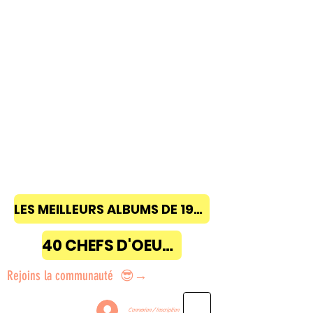
LES MEILLEURS ALBUMS DE 1968 à 2018
40 CHEFS D'OEUVRE
Rejoins la communauté 😎→
Connexion / Inscription