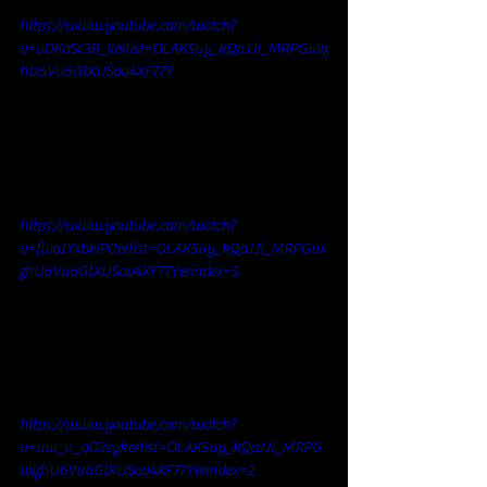
https://www.youtube.com/watch?
v=vOKaSr3B_II&list=OLAK5uy_kQaJJi_MRPGwiz
hU6Vu6GtXUSov4XF77Y
https://www.youtube.com/watch?
v=fwo1YxbkiP0&list=OLAK5uy_kQaJJi_MRPGwi
zhU6Vu6GtXUSov4XF77Y&index=5
https://www.youtube.com/watch?
v=uw_u_qO2syk&list=OLAK5uy_kQaJJi_MRPG
wizhU6Vu6GtXUSov4XF77Y&index=2