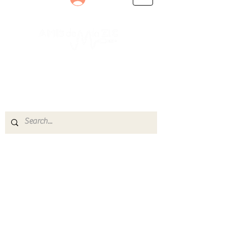
Le rendez-vous des passionnés
de Blues, de Rock et de Soul
Partageons ensemble notre amour de la musique
live.
Découvrez des artistes, vibrez aux concerts et
rejoignez une communauté de passionnés !