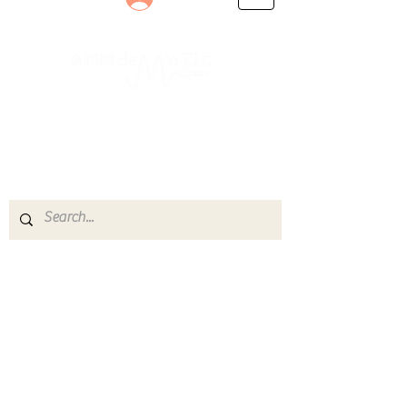
Le rendez-vous des passionnés
de Blues, de Rock et de Soul
Partageons ensemble notre amour de la musique
live.
Découvrez des artistes, vibrez aux concerts et
rejoignez une communauté de passionnés !