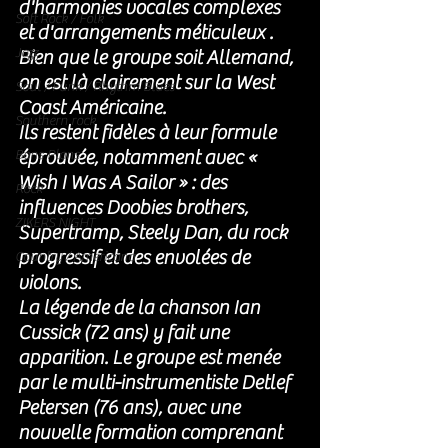
d'harmonies vocales complexes 
Soft Rock / Folk
et d'arrangements méticuleux . 
Jazz
Bien que le groupe soit Allemand, 
on est là clairement sur la West 
Soul / Funk / Rhythm Blues
Coast Américaine. 
Southern rock
Ils restent fidèles à leur formule 
éprouvée, notamment avec « 
Bons Plans
Wish I Was A Sailor » : des 
Rock
influences Doobies brothers, 
ZIKERS NIGHT
Supertramp, Steely Dan, du rock 
progressif et des envolées de 
Country / Americana
violons. 
La légende de la chanson Ian 
Cussick (72 ans) y fait une 
apparition. Le groupe est menée 
par le multi-instrumentiste Detlef 
Petersen (76 ans), avec une 
nouvelle formation comprenant 