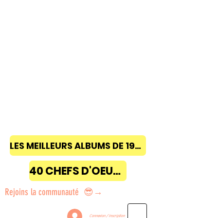
LES MEILLEURS ALBUMS DE 1968 à 2018
40 CHEFS D'OEUVRE
Rejoins la communauté 😎→
Connexion / Inscription