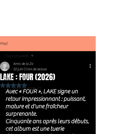
Post
Tous les posts
Amis de la Zic
Tous les posts
10 juin
1 min de lecture
LAKE : FOUR (2026)
NOS SORTIES
Noté NaN étoiles sur 5.
LES INDISPENSABLES
Avec « FOUR », LAKE signe un 
retour impressionnant : puissant, 
Général
mature et d'une fraîcheur 
Blues
surprenante.
Blues Rock
Cinquante ans après leurs débuts, 
cet album est une tuerie 
Rock