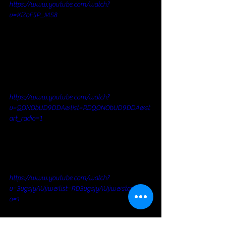
https://www.youtube.com/watch?
v=KiZoF5P_MS8
https://www.youtube.com/watch?
v=QONObUD9DDA&list=RDQONObUD9DDA&st
art_radio=1
https://www.youtube.com/watch?
v=3vgsjyAUjiw&list=RD3vgsjyAUjiw&start_radi
o=1