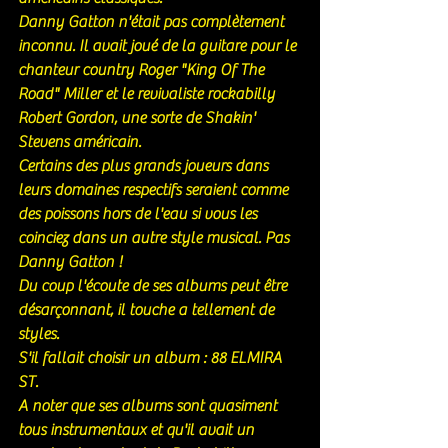
Danny Gatton n'était pas complètement 
inconnu. Il avait joué de la guitare pour le 
chanteur country Roger "King Of The 
Road" Miller et le revivaliste rockabilly 
Robert Gordon, une sorte de Shakin' 
Stevens américain. 
Certains des plus grands joueurs dans 
leurs domaines respectifs seraient comme 
des poissons hors de l'eau si vous les 
coinciez dans un autre style musical. Pas 
Danny Gatton ! 
Du coup l'écoute de ses albums peut être 
désarçonnant, il touche a tellement de 
styles.  
S'il fallait choisir un album : 88 ELMIRA 
ST. 
A noter que ses albums sont quasiment 
tous instrumentaux et qu'il avait un 