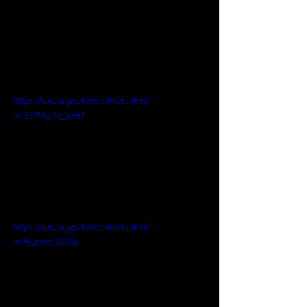
https://www.youtube.com/watch?
v=337MgDe_weU
https://www.youtube.com/watch?
v=N_jmeU505GI