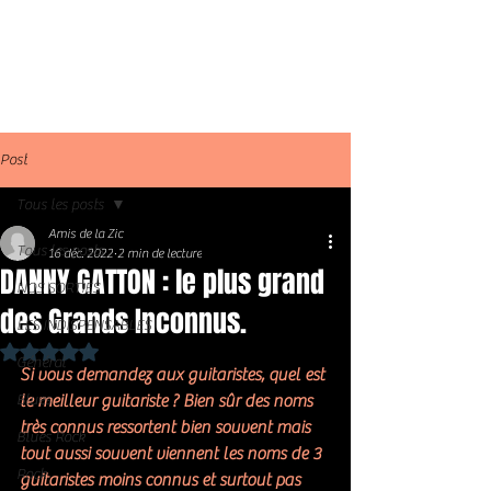
Post
Tous les posts
Amis de la Zic
Tous les posts
16 déc. 2022
2 min de lecture
DANNY GATTON : le plus grand
NOS SORTIES
des Grands Inconnus.
LES INDISPENSABLES
Noté NaN étoiles sur 5.
Général
Si vous demandez aux guitaristes, quel est 
Blues
le meilleur guitariste ? Bien sûr des noms 
très connus ressortent bien souvent mais 
Blues Rock
tout aussi souvent viennent les noms de 3 
Rock
guitaristes moins connus et surtout pas 