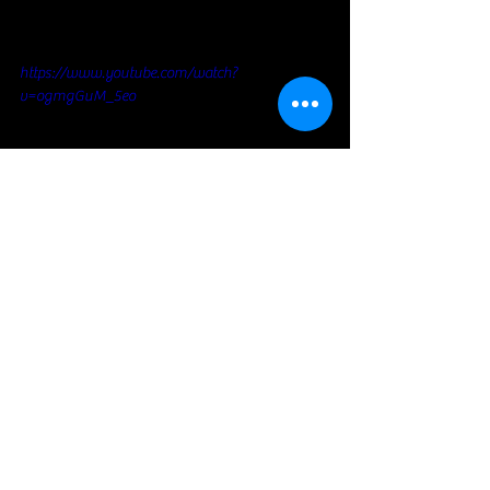
https://www.youtube.com/watch?
v=ogmgGuM_5eo
https://www.youtube.com/watch?v=qRN6-
Y0g2l0