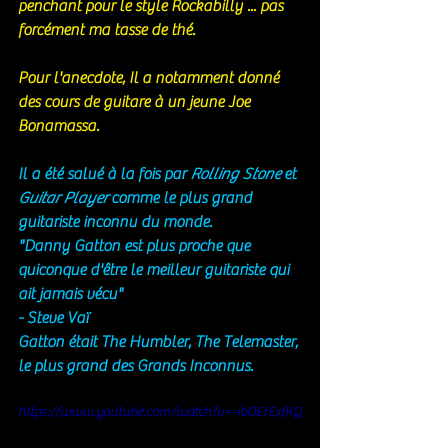
penchant pour le style Rockabilly ... pas 
forcément ma tasse de thé. 
Pour l'anecdote, Il a notamment donné 
des cours de guitare à un jeune Joe 
Bonamassa. 
Il a été salué à la fois par 
Rolling Stone
 et 
Guitar Player
 comme le plus grand 
guitariste inconnu du monde. 
"Danny Gatton est plus proche que 
quiconque d'être le meilleur guitariste qui 
ait jamais vécu"
- Steve Vaï
Gatton était The Humbler, The Telemaster, 
le plus grand des Grands Inconnus. 
https://www.youtube.com/watch?v=-ibOErExfKQ