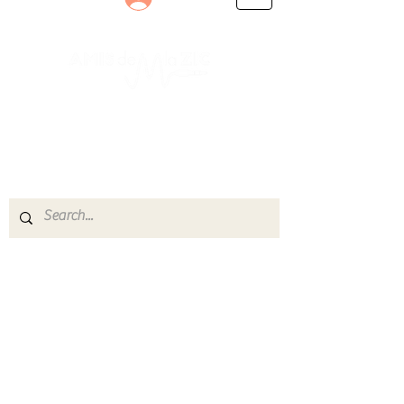
Le rendez-vous des passionnés
de Blues, de Rock et de Soul
Partageons ensemble notre amour de la musique
live.
Découvrez des artistes, vibrez aux concerts et
rejoignez une communauté de passionnés !