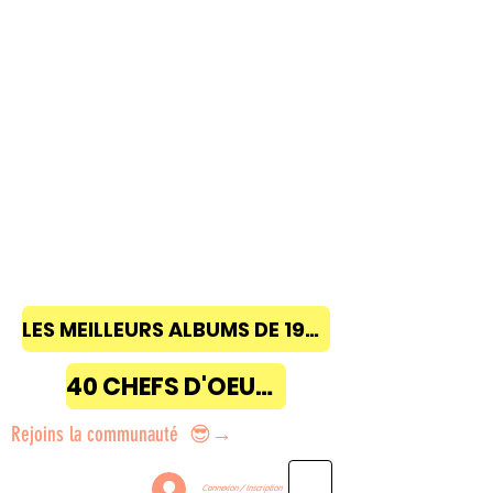
LES MEILLEURS ALBUMS DE 1968 à 2018
40 CHEFS D'OEUVRE
Rejoins la communauté 😎→
Connexion / Inscription