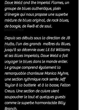
Dave Weld and the Imperial Flames, un 
Soft Rock / Folk
groupe de blues authentique, plein 
Jazz
d'énergie qui nous propose une superbe 
mixture de blues original, de rock blues, 
Soul / Funk / Rhythm Blues
de boogie, de R&B et de soul. 
Southern rock
Depuis ses débuts sous la direction de JB 
Bons Plans
Hutto, l'un des grands  maîtres du Blues,  
Rock
jusqu'à sa décennie avec Lil Ed Williams 
ZIKERS NIGHT
et ses Blues Imperials, Dave Weld a fait 
voyager le blues dans le monde entier. 
Country / Americana
Le groupe comprend également la 
remarquable chanteuse Monica Myhre,  
une section rythmique rock serrée Jeff 
Taylor à la batterie  et à la basse, Felton 
Crews. Une section de cuivre vient 
saupoudrer le tout et quelques guests 
comme le superbe harmonisciste Billy 
Branch. 