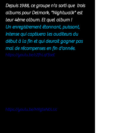
Depuis 1988, ce groupe n'a sorti que  trois 
albums pour Delmark, "Nightwalk" est 
leur 4ème album. Et quel album !
Un enregistrement étonnant, puissant, 
intense qui captivera les auditeurs du 
début à la fin et qui devrait gagner pas 
mal de récompenses en fin d'année. 
https://youtu.be/cZfhLqFfaeE
https://youtu.be/MRz5eN0LIJc