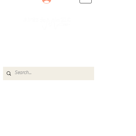
Le rendez-vous des passionnés
de Blues, de Rock et de Soul
Partageons ensemble notre amour de la musique
live.
Découvrez des artistes, vibrez aux concerts et
rejoignez une communauté de passionnés !