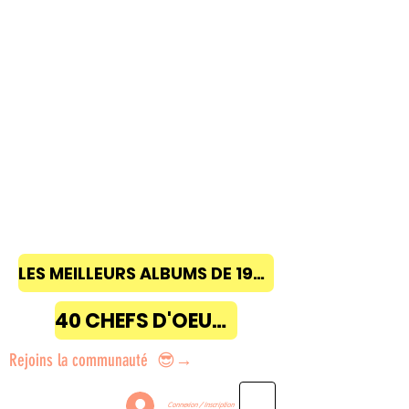
LES MEILLEURS ALBUMS DE 1968 à 2018
40 CHEFS D'OEUVRE
Rejoins la communauté 😎→
Connexion / Inscription