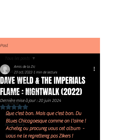
Post
Tous les posts
Amis de la Zic
Tous les posts
23 oct. 2022
1 min de lecture
DAVE WELD & THE IMPERIALS
NOS SORTIES
FLAME : NIGHTWALK (2022)
LES INDISPENSABLES
Dernière mise à jour :
20 juin 2024
Général
Noté NaN étoiles sur 5.
Que c'est bon. Mais que c'est bon. Du 
Blues
Blues Chicagoesque comme on l'aime !
Blues Rock
Achetez ou procurez vous cet album  - 
Rock
vous ne le regretterez pas Zikers !